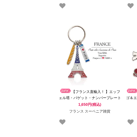
【フランス直輸入！ 】エッフ
ェル塔・バゲット・ナンバープレート
ゴ＆エ
キーホルダー（Souvenir de paris お土
ー（
1,650円(税込)
産）
フランス スーベニア雑貨