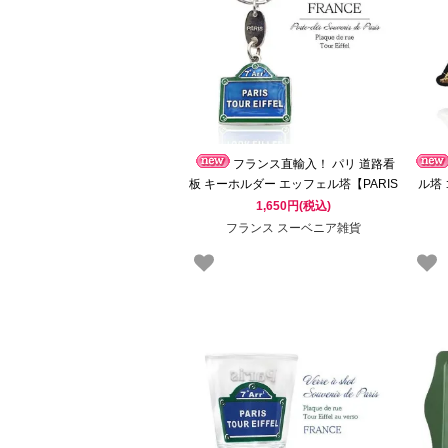
フランス直輸入！ パリ 道路看
板 キーホルダー エッフェル塔【PARIS
ル塔
TOUR EIFFEL】（Souvenir de paris
フラ
1,650円(税込)
お土産）
フランス スーベニア雑貨