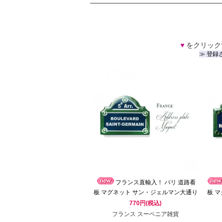
♥
をクリック
≫ 登録
フランス直輸入！ パリ 道路看
板 マグネット サン・ジェルマン大通り
板 
【BOULEVARD SAINT-GERMAIN】
【Ru
770円(税込)
（Souvenir de paris お土産）
フランス スーベニア雑貨