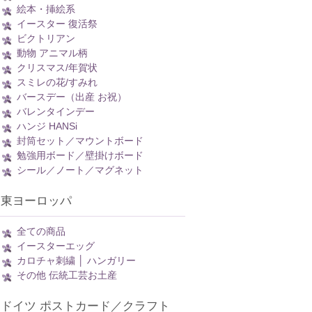
絵本・挿絵系
イースター 復活祭
ビクトリアン
動物 アニマル柄
クリスマス/年賀状
スミレの花/すみれ
バースデー（出産 お祝）
バレンタインデー
ハンジ HANSi
封筒セット／マウントボード
勉強用ボード／壁掛けボード
シール／ノート／マグネット
東ヨーロッパ
全ての商品
イースターエッグ
カロチャ刺繍 │ ハンガリー
その他 伝統工芸お土産
ドイツ ポストカード／クラフト