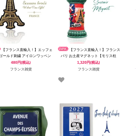
【フランス直輸入！】エッフェ
【フランス直輸入！】フランス
 ゴールド刺繍 アイロンワッペン
パリ お土産マグネット【モリス柱
ンス 刺繍ワッペン │ Ecusson
Colonne Morris】エッフェル塔 バラ ム
480円(税込)
1,320円(税込)
brode
ーラン・ルージュ
フランス雑貨
フランス雑貨