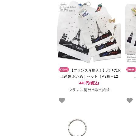
【フランス直輸入！】パリのお
土産袋 おためしセット（M3枚＋L2
枚）「Souvenirs of PARIS」マルシェ
「So
440円(税込)
袋
フランス 海外市場の紙袋