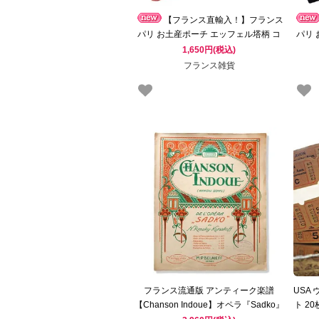
【フランス直輸入！】フランス
パリ お土産ポーチ エッフェル塔柄 コ
パリ
ーラルピンク（PLa vie en rose）
1,650円(税込)
フランス雑貨
フランス流通版 アンティーク楽譜
USA
【Chanson Indoue】オペラ『Sadko』
ト 2