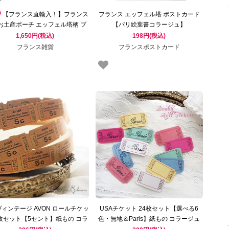
【フランス直輸入！】フランス
フランス エッフェル塔 ポストカード
 お土産ポーチ エッフェル塔柄 ブ
【パリ絵葉書コラージュ】
ラック（Paris je t'aime）
1,650円(税込)
198円(税込)
フランス雑貨
フランスポストカード
 ヴィンテージ AVON ロールチケッ
USAチケット 24枚セット【選べる6
0枚セット【5セント】紙もの コラ
色・無地＆Paris】紙もの コラージュ