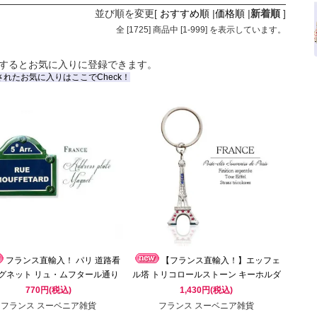
並び順を変更
[
おすすめ順
|
価格順
|
新着順
]
全 [
1725
] 商品中 [
1
-
999
] を表示しています。
するとお気に入りに登録できます。
されたお気に入りはここでCheck！
フランス直輸入！ パリ 道路看
【フランス直輸入！】エッフェ
マグネット リュ・ムフタール通り
ル塔 トリコロールストーン キーホルダ
e Mouffetard】（Souvenir de
ー PARIS（シルバー）
770円(税込)
1,430円(税込)
paris お土産）
フランス スーベニア雑貨
フランス スーベニア雑貨