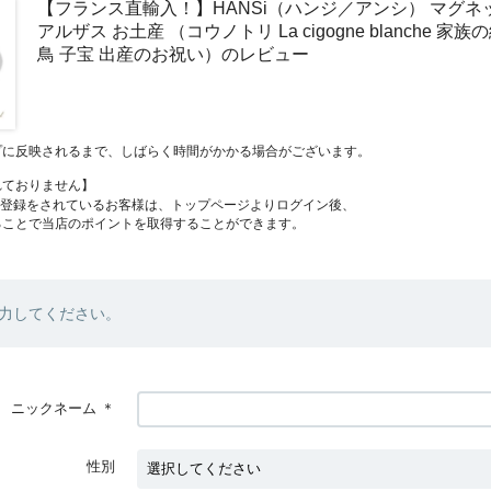
【フランス直輸入！】HANSi（ハンジ／アンシ） マグネ
アルザス お土産 （コウノトリ La cigogne blanche 家
鳥 子宝 出産のお祝い）のレビュー
プに反映されるまで、しばらく時間がかかる場合がございます。
れておりません】
員登録をされているお客様は、トップページよりログイン後、
ることで当店のポイントを取得することができます。
力してください。
ニックネーム
＊
性別