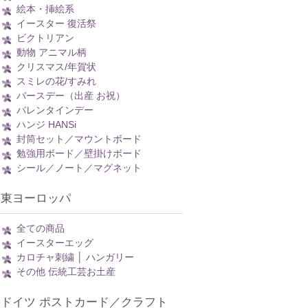
絵本・挿絵系
イースター 復活祭
ビクトリアン
動物 アニマル柄
クリスマス/年賀状
スミレの花/すみれ
バースデー（出産 お祝）
バレンタインデー
ハンジ HANSi
封筒セット／マウントボード
勉強用ボード／壁掛けボード
シール／ノート／マグネット
東ヨーロッパ
全ての商品
イースターエッグ
カロチャ刺繍 │ ハンガリー
その他 伝統工芸お土産
ドイツ ポストカード／クラフト