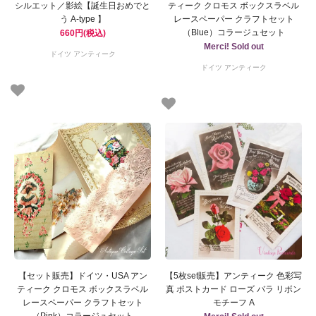
シルエット／影絵【誕生日おめでと
ティーク クロモス ボックスラベル
う A-type 】
レースペーパー クラフトセット
（Blue）コラージュセット
660円(税込)
Merci! Sold out
ドイツ アンティーク
ドイツ アンティーク
【セット販売】ドイツ・USA アン
【5枚set販売】アンティーク 色彩写
ティーク クロモス ボックスラベル
真 ポストカード ローズ バラ リボン
レースペーパー クラフトセット
モチーフ A