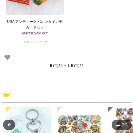
USA アンティーク バレンタインデ
ーカードセット
Merci! Sold out
USA アンティーク
67
1
67
商品中
-
商品
PC