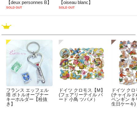
【deux personnes B】
【oiseau blanc】
SOLD OUT
SOLD OUT
フランス エッフェル
ドイツ クロモス【M】
ドイツ クロ
塔 ボトルオープナー
(フェアリーテイル バ
(チャイルドA
キーホルダー【栓抜
ード 小鳥 ツバメ）
ペンギン キ
き】
生日ケーキ)