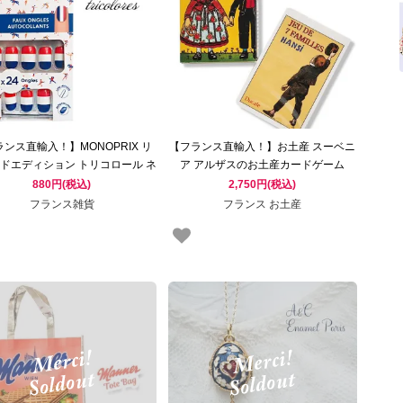
ンス直輸入！】MONOPRIX リ
【フランス直輸入！】お土産 スーベニ
ドエディション トリコロール ネ
ア アルザスのお土産カードゲーム
チップ 付け爪セット フランス パ
Hansi ハンジ ハンシ アンシ ジャン-ジ
880円(税込)
2,750円(税込)
 お土産 （オリンピック 競技
ャック・ヴァルツ（7つの家族）
フランス雑貨
フランス お土産
PARIS）