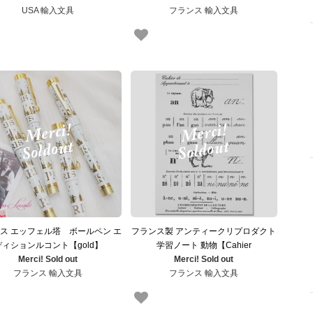
USA 輸入文具
フランス 輸入文具
ス エッフェル塔 ボールペン エ
フランス製 アンティークリプロダクト
ディションルコント【gold】
学習ノート 動物【Cahier
Merci! Sold out
Merci! Sold out
d'exercices】
フランス 輸入文具
フランス 輸入文具