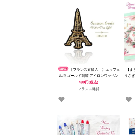
【フランス直輸入！】エッフェ
【ま
ル塔 ゴールド刺繍 アイロンワッペン
うさぎ
フランス 刺繍ワッペン │ Ecusson
袋セ
480円(税込)
brode
フランス雑貨