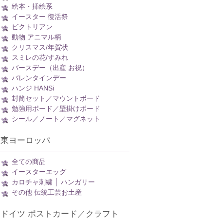
絵本・挿絵系
イースター 復活祭
ビクトリアン
動物 アニマル柄
クリスマス/年賀状
スミレの花/すみれ
バースデー（出産 お祝）
バレンタインデー
ハンジ HANSi
封筒セット／マウントボード
勉強用ボード／壁掛けボード
シール／ノート／マグネット
東ヨーロッパ
全ての商品
イースターエッグ
カロチャ刺繍 │ ハンガリー
その他 伝統工芸お土産
ドイツ ポストカード／クラフト