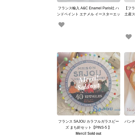
フランス輸入 A&C Enamel Paris社 ハ
【フラ
ンドペイント エナメル イースターエッ
土産ス
グ ロケットペンダント（聖書 ゆりの
ール（
紋章 フルール・ド・リス fleur-de-lis）
ン２C
フランス SAJOU カラフルガラスビー
パンチ
ズ まち針セット【PINS-5 】
Merci! Sold out