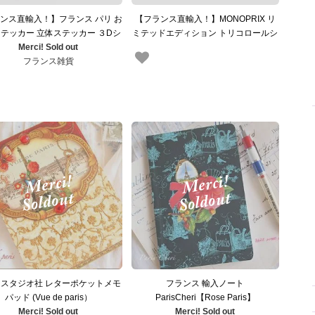
ンス直輸入！】フランス パリ お
【フランス直輸入！】MONOPRIX リ
テッカー 立体ステッカー ３Dシ
ミテッドエディション トリコロールシ
エッフェル塔 マカロン シトロエ
Merci! Sold out
ュシュ フランス パリ お土産 （オリン
V PARIS 凱旋門 サクレ・クール
フランス雑貨
ピック 競技 PARIS）
寺院）
スタジオ社 レターポケットメモ
フランス 輸入ノート
パッド (Vue de paris）
ParisCheri【Rose Paris】
【PunchStudio】
Merci! Sold out
Merci! Sold out