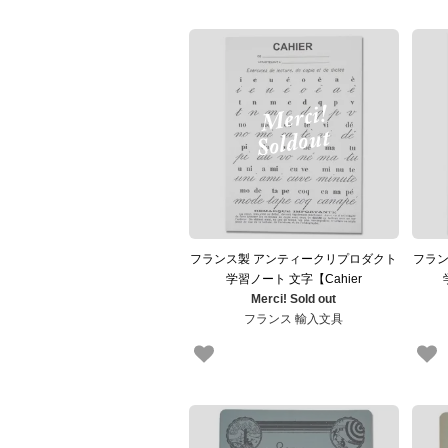
フランス製 アンティークリプロダクト
フラン
学習ノート 文字【Cahier
Merci! Sold out
d'exercices】
フランス 輸入文具