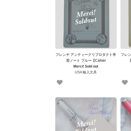
フレンチ アンティークリプロダクト学
フレン
習ノート ブルー【Cahier
Merci! Sold out
d'exercices】
USA 輸入文具