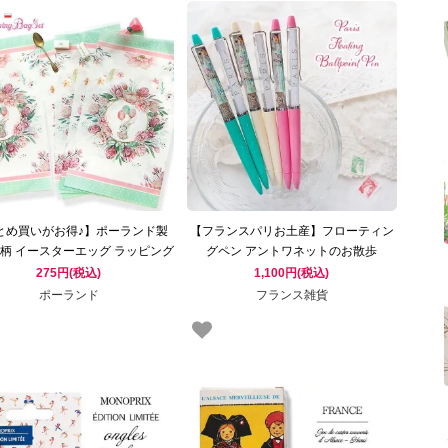
とめ買いがお得♪】ポーランド製
【フランスパリお土産】フローティン
柄 イースターエッグ ラッピング
グペン アントワネットのお散歩
ット 【復活祭 パーティ雑貨 イー
ESKESEN Floating Pen（クラシック
275円(税込)
1,100円(税込)
スターエッグ 】
マリー・アントワネット エッフェル塔
ポーランド
フランス雑貨
ジャン・オノレ・フラゴナール）ボー
ルペン