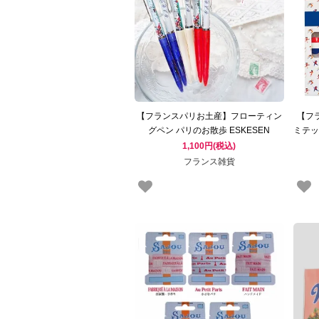
【フランスパリお土産】フローティン
【フラ
グペン パリのお散歩 ESKESEN
ミテッ
Floating Pen（Paris スクーター 猫 エ
イル
1,100円(税込)
ッフェル塔 凱旋門 マカロン エールフ
リ
フランス雑貨
ランス航空）ボールペン