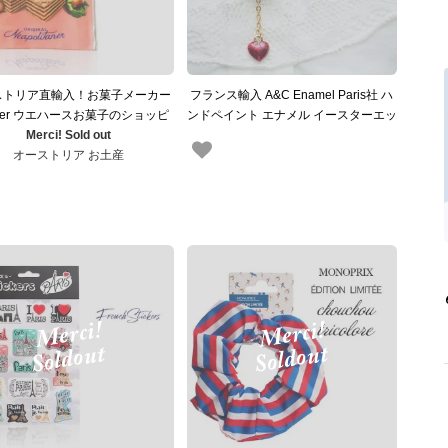
ストリア直輸入！お菓子メーカー
フランス輸入 A&C Enamel Paris社 ハ
ner ウエハースお菓子のショッピ
ンドペイント エナメル イースターエッ
ングバッグ トートバッグ
Merci! Sold out
グ ロケットペンダント（ハート ライン
オーストリア お土産
ストーン ホワイトフラワー）