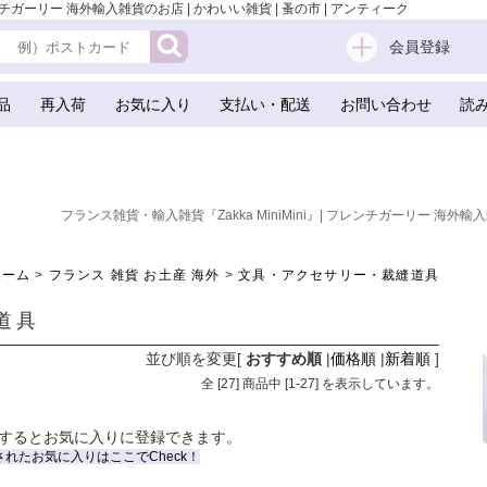
レンチガーリー 海外輸入雑貨のお店 | かわいい雑貨 | 蚤の市 | アンティーク
会員登録
品
再入荷
お気に入り
支払い・配送
お問い合わせ
読
フランス雑貨・輸入雑貨『Zakka MiniMini』| フレンチガーリー 海外輸入
ホーム
>
フランス 雑貨 お土産 海外
>
文具・アクセサリー・裁縫道具
道具
並び順を変更
[
おすすめ順
|
価格順
|
新着順
]
全 [
27
] 商品中 [
1
-
27
] を表示しています。
するとお気に入りに登録できます。
されたお気に入りはここでCheck！