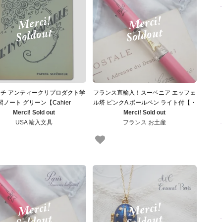
チ アンティークリプロダクト学
フランス直輸入！スーベニア エッフェ
習ノート グリーン【Cahier
ル塔 ピンクA ボールペン ライト付【・
Merci! Sold out
d'exercices】
フランス お土産 】
Merci! Sold out
USA 輸入文具
フランス お土産