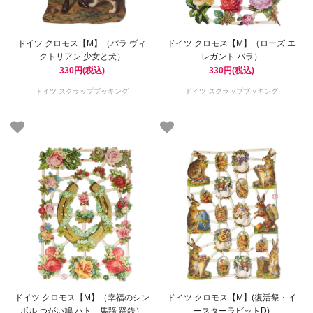
ドイツ クロモス【M】（バラ ヴィ
ドイツ クロモス【M】（ローズ エ
クトリアン 少女と犬）
レガント バラ）
330円(税込)
330円(税込)
ドイツ スクラップブッキング
ドイツ スクラップブッキング
ドイツ クロモス【M】（幸福のシン
ドイツ クロモス【M】(復活祭・イ
ボル つがい鳩 ハト 馬蹄 蹄鉄）
ースターラビットD)