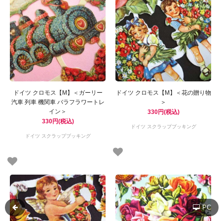
ドイツ クロモス【M】＜ガーリー
ドイツ クロモス【M】＜花の贈り物
汽車 列車 機関車 バラフラワートレ
＞
イン＞
330円(税込)
330円(税込)
ドイツ スクラップブッキング
ドイツ スクラップブッキング
PC