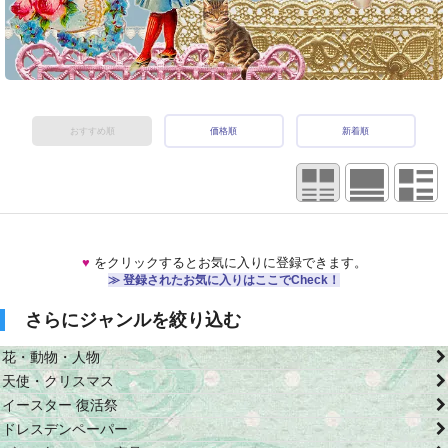
おすすめ順
価格順
新着順
♥
をクリックするとお気に入りに登録できます。
≫ 登録されたお気に入りはここでCheck！
さらにジャンルを絞り込む
花・動物・人物
天使・クリスマス
イースター 復活祭
ドレスデンペーパー