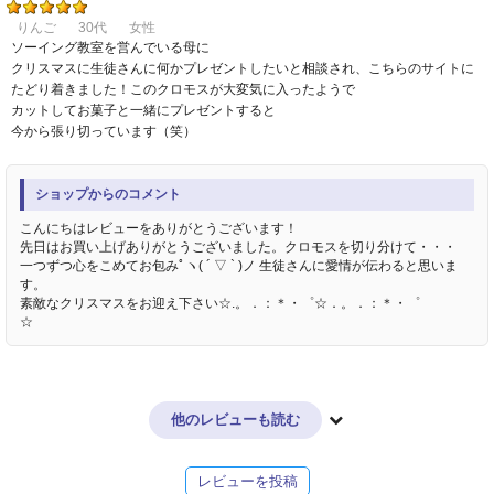
りんご
30代
女性
ソーイング教室を営んでいる母に
クリスマスに生徒さんに何かプレゼントしたいと相談され、こちらのサイトに
たどり着きました！このクロモスが大変気に入ったようで
カットしてお菓子と一緒にプレゼントすると
今から張り切っています（笑）
ショップからのコメント
こんにちはレビューをありがとうございます！
先日はお買い上げありがとうございました。クロモスを切り分けて・・・
一つずつ心をこめてお包みﾟヽ( ´ ▽ ` )ノ 生徒さんに愛情が伝わると思いま
す。
素敵なクリスマスをお迎え下さい☆.。．：＊・゜☆．。．：＊・゜
☆
他のレビューも読む
レビューを投稿