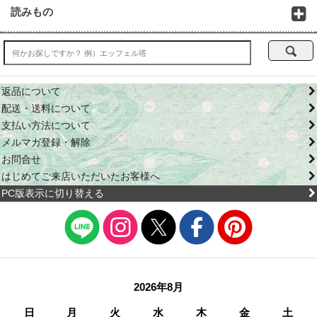
読みもの
返品について
配送・送料について
支払い方法について
メルマガ登録・解除
お問合せ
はじめてご来店いただいたお客様へ
PC版表示に切り替える
2026年8月
日
月
火
水
木
金
土