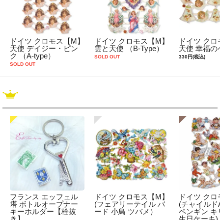
ドイツ クロモス【M】
ドイツ クロモス【M】
ドイツ クロ
天使 デイジー・ピン
雲と天使 （B-Type）
天使 幸福の
ク （A-type）
SOLD OUT
330円(税込)
SOLD OUT
フランス エッフェル
ドイツ クロモス【M】
ドイツ クロ
塔 ボトルオープナー
(フェアリーテイル バ
(チャイルドA
キーホルダー【栓抜
ード 小鳥 ツバメ）
ペンギン キ
き】
生日ケーキ)