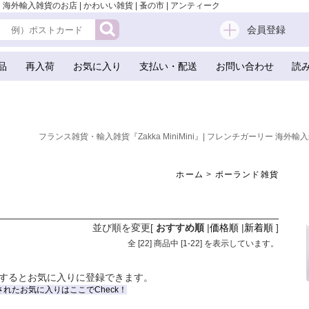
 海外輸入雑貨のお店 | かわいい雑貨 | 蚤の市 | アンティーク
会員登録
品
再入荷
お気に入り
支払い・配送
お問い合わせ
読
フランス雑貨・輸入雑貨『Zakka MiniMini』| フレンチガーリー 海外輸入
ホーム
>
ポーランド雑貨
並び順を変更
[
おすすめ順
|
価格順
|
新着順
]
全 [
22
] 商品中 [
1
-
22
] を表示しています。
するとお気に入りに登録できます。
されたお気に入りはここでCheck！