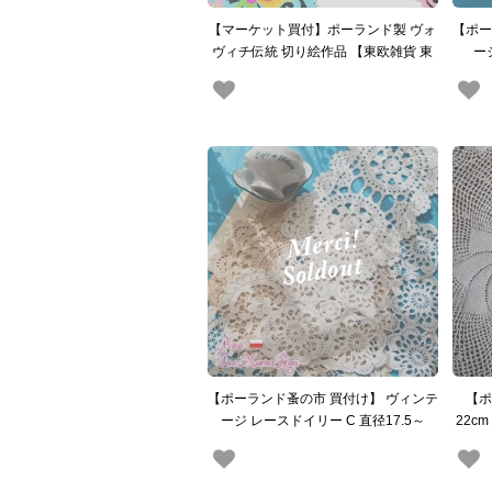
【マーケット買付】ポーランド製 ヴォ
【ポー
ヴィチ伝統 切り絵作品 【東欧雑貨 東
ー
ヨーロッパ】
1
【ポーランド蚤の市 買付け】 ヴィンテ
【ポ
ージ レースドイリー C 直径17.5～
22c
23.5cm（手芸素材／手芸用品）
レース