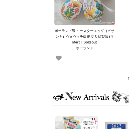
ポーランド製 イースターエッグ（ピサ
ンキ）ヴォヴィチ伝統 切り絵製法 (マ
ーケット買付 ひよこ お花 ニワトリ 東
Merci! Sold out
欧雑貨 東ヨーロッパ】
ポーランド