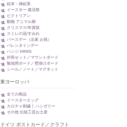
絵本・挿絵系
イースター 復活祭
ビクトリアン
動物 アニマル柄
クリスマス/年賀状
スミレの花/すみれ
バースデー（出産 お祝）
バレンタインデー
ハンジ HANSi
封筒セット／マウントボード
勉強用ボード／壁掛けボード
シール／ノート／マグネット
東ヨーロッパ
全ての商品
イースターエッグ
カロチャ刺繍 │ ハンガリー
その他 伝統工芸お土産
ドイツ ポストカード／クラフト