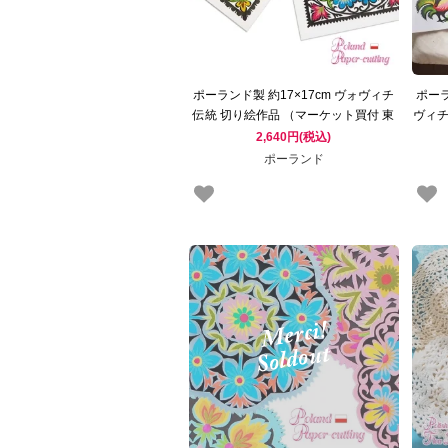
ポーランド製 約17×17cm ヴォヴィチ
ポーラ
伝統 切り絵作品 （マーケット買付 東
ヴィチ
欧雑貨 東ヨーロッパ）
ット
2,640円(税込)
ポーランド