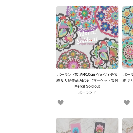
ポーランド製 約Φ10cm ヴォヴィチ伝
ポーラ
統 切り絵作品 Atype （マーケット買付
統 切
東欧雑貨 東ヨーロッパ）
Merci! Sold out
ポーランド