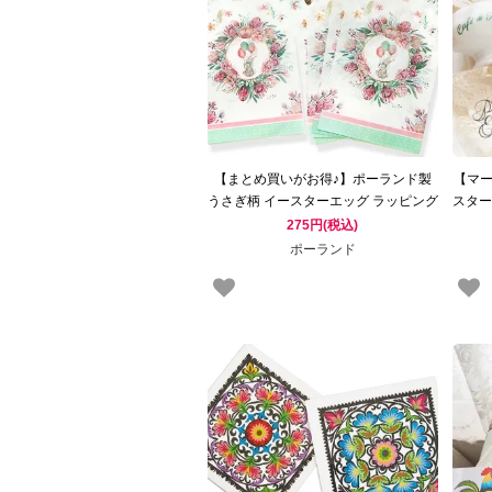
【まとめ買いがお得♪】ポーランド製
【マー
うさぎ柄 イースターエッグ ラッピング
スター
袋セット 【復活祭 パーティ雑貨 イー
275円(税込)
スターエッグ 】
ポーランド