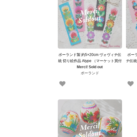
ポーランド製 約5×20cm ヴォヴィチ伝
ポーラ
統 切り絵作品 Atype （マーケット買付
チ伝統
東欧雑貨 東ヨーロッパ）
Merci! Sold out
ポーランド