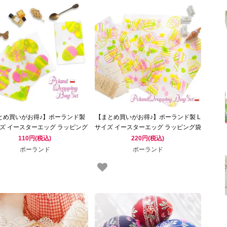
とめ買いがお得♪】ポーランド製
【まとめ買いがお得♪】ポーランド製 L
ズ イースターエッグ ラッピング
サイズ イースターエッグ ラッピング袋
ット 【復活祭 パーティ雑貨 イー
セット 【復活祭 パーティ雑貨 イース
110円(税込)
220円(税込)
スターエッグ 】
ターエッグ 】
ポーランド
ポーランド