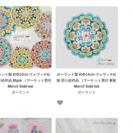
ンド製 約Φ10cm ヴォヴィチ伝
ポーランド製 約Φ14cm ヴォヴィチ伝
り絵作品 Btype （マーケット買付
統 切り絵作品 （マーケット買付 東欧
東欧雑貨 東ヨーロッパ）
Merci! Sold out
雑貨 東ヨーロッパ）
Merci! Sold out
ポーランド
ポーランド