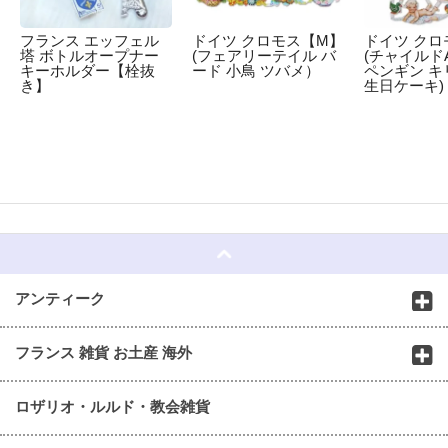
フランス エッフェル
ドイツ クロモス【M】
ドイツ クロ
塔 ボトルオープナー
(フェアリーテイル バ
(チャイルドA
キーホルダー【栓抜
ード 小鳥 ツバメ）
ペンギン キ
き】
生日ケーキ)
☆
アンティーク
フランス 雑貨 お土産 海外
ロザリオ・ルルド・教会雑貨