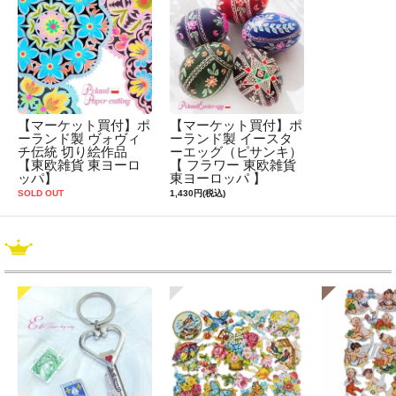
【マーケット買付】ポ
【マーケット買付】ポ
ーランド製 ヴォヴィ
ーランド製 イースタ
チ伝統 切り絵作品
ーエッグ（ピサンキ）
【東欧雑貨 東ヨーロ
【 フラワー 東欧雑貨
ッパ】
東ヨーロッパ 】
SOLD OUT
1,430円(税込)