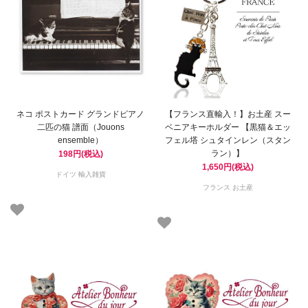
ネコ ポストカード グランドピアノ
【フランス直輸入！】お土産 スー
二匹の猫 譜面（Jouons
ベニアキーホルダー 【黒猫＆エッ
ensemble）
フェル塔 シュタインレン（スタン
ラン）】
198円(税込)
1,650円(税込)
ドイツ 輸入雑貨
フランス お土産