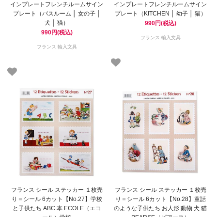
インプレートフレンチルームサイン
インプレートフレンチルームサイン
プレート（バスルーム │ 女の子 │
プレート（KITCHEN │ 幼子 │ 猫）
犬 │ 猫）
990円(税込)
990円(税込)
フランス 輸入文具
フランス 輸入文具
フランス シール ステッカー １枚売
フランス シール ステッカー １枚売
り＝シール 6カット【No.27】学校
り＝シール 6カット【No.28】童話
と子供たち ABC 本 ECOLE（エコ
のような子供たち お人形 動物 犬 猫