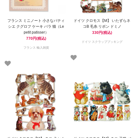
フランス ミニノート 小さなパティ
ドイツ クロモス【M】 いたずらネ
シエ クグロフ ケーキ バラ 猫（Le
コB 毛糸 リボン ドミノ
petit patisser）
330円(税込)
770円(税込)
ドイツ スクラップブッキング
フランス 輸入雑貨