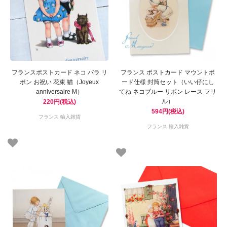
フランスポストカード ネコ バラ リ
フランス ポストカード マウントボ
ボン お祝い 花束 猫（Joyeux
ード仕様 封筒セット（いい仔にし
anniversaire M）
てね ネコブルー リボン レース フリ
ル）
220円(税込)
594円(税込)
フランス 輸入雑貨
フランス 輸入雑貨