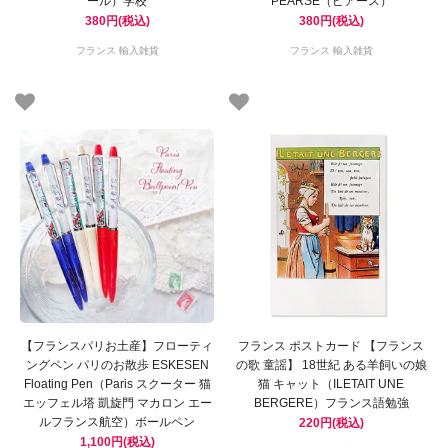
ール）学校
PEARSE（ピアース）
380円(税込)
380円(税込)
フランス 輸入雑貨
フランス 輸入雑貨
【フランスパリお土産】フローティ
フランス ポストカード 【フランス
ングペン パリのお散歩 ESKESEN
の歌 童謡】 18世紀 ある羊飼いの娘
Floating Pen（Paris スクーター 猫
猫 キャット（ILETAIT UNE
エッフェル塔 凱旋門 マカロン エー
BERGERE）フランス語勉強
ルフランス航空）ボールペン
220円(税込)
1,100円(税込)