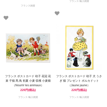
フランス 輸入雑貨
フランス雑貨
フランス ポストカード 幼子 花冠 花
フランス ポストカード 幼子 犬 うさ
束 子猫 馬 鳥 初夏 小麦 収穫 小麦畑
ぎ 猫 プレゼント ポルカドット
（Nourrir les animaux）
（Jaune jaune）
220円(税込)
220円(税込)
フランス 輸入雑貨
フランス 輸入雑貨