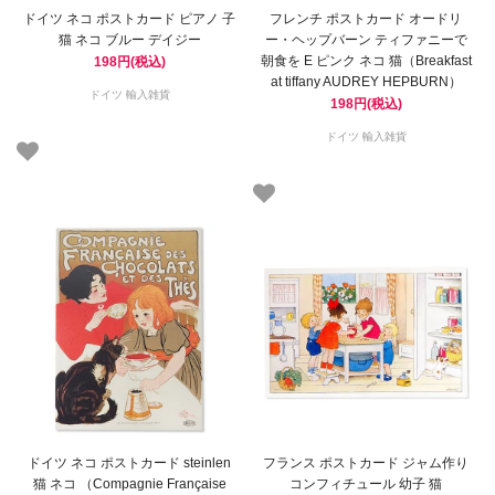
ドイツ ネコ ポストカード ピアノ 子
フレンチ ポストカード オードリ
猫 ネコ ブルー デイジー
ー・ヘップバーン ティファニーで
朝食を E ピンク ネコ 猫（Breakfast
198円(税込)
at tiffany AUDREY HEPBURN）
ドイツ 輸入雑貨
198円(税込)
ドイツ 輸入雑貨
ドイツ ネコ ポストカード steinlen
フランス ポストカード ジャム作り
猫 ネコ （Compagnie Française
コンフィチュール 幼子 猫