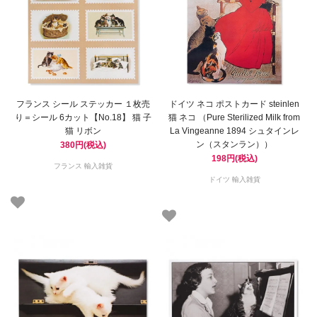
フランス シール ステッカー １枚売
ドイツ ネコ ポストカード steinlen
り＝シール 6カット【No.18】 猫 子
猫 ネコ （Pure Sterilized Milk from
猫 リボン
La Vingeanne 1894 シュタインレ
ン（スタンラン））
380円(税込)
198円(税込)
フランス 輸入雑貨
ドイツ 輸入雑貨