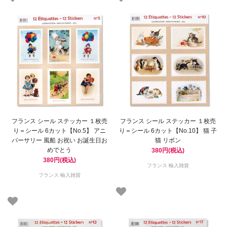
フランス シール ステッカー １枚売
フランス シール ステッカー １枚売
り＝シール 6カット【No.5】 アニ
り＝シール 6カット【No.10】 猫 子
バーサリー 風船 お祝い お誕生日お
猫 リボン
めでとう
380円(税込)
380円(税込)
フランス 輸入雑貨
フランス 輸入雑貨