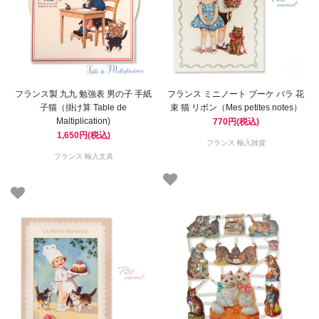
フランス製 九九 勉強表 男の子 手紙
フランス ミニノート ブーケ バラ 花
子猫（掛け算 Table de
束 猫 リボン（Mes petites notes）
Maltiplication)
770円(税込)
1,650円(税込)
フランス 輸入雑貨
フランス 輸入文具