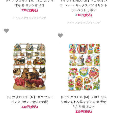
ドイツ クロモス【M】 ネコ 犬 いた
ドイツ クロモス【M】ネコ 子猫 バ
ずら 鈴 リボン猫 仔猫
ラ ハート サックス バイオリン ト
ランペット リボン
330円(税込)
330円(税込)
ドイツ スクラップブッキング
ドイツ スクラップブッキング
ドイツ クロモス【M】 ネコ ブルー
ドイツ クロモス【M】＜幼子 バラ
ピンクリボン ごはんの時間
リボン 忘れな草 すずらん 犬 天使
うさぎ 猫 ネコ＞
330円(税込)
330円(税込)