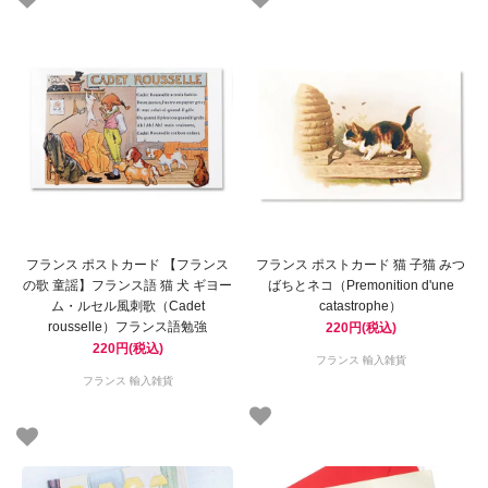
フランス ポストカード 【フランス
フランス ポストカード 猫 子猫 みつ
の歌 童謡】フランス語 猫 犬 ギヨー
ばちとネコ（Premonition d'une
ム・ルセル風刺歌（Cadet
catastrophe）
rousselle）フランス語勉強
220円(税込)
220円(税込)
フランス 輸入雑貨
フランス 輸入雑貨