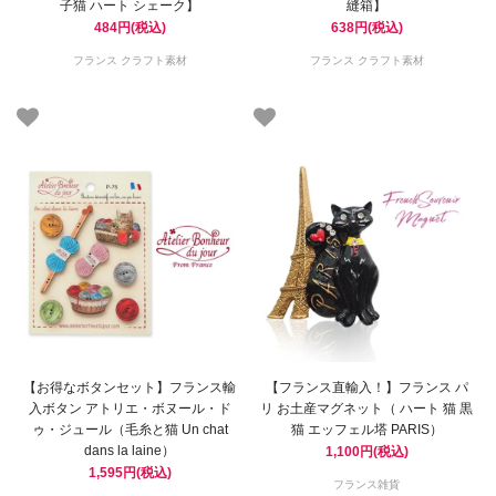
子猫 ハート シェーク】
縫箱】
484円(税込)
638円(税込)
フランス クラフト素材
フランス クラフト素材
【お得なボタンセット】フランス輸
【フランス直輸入！】フランス パ
入ボタン アトリエ・ボヌール・ド
リ お土産マグネット（ ハート 猫 黒
ゥ・ジュール（毛糸と猫 Un chat
猫 エッフェル塔 PARIS）
dans la laine）
1,100円(税込)
1,595円(税込)
フランス雑貨