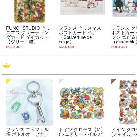
PUNCHSTUDIO クリ
フランス クリスマス
フランス ク
スマス グリーティン
ポストカード ベア
ポストカード
グカード ダイカット
（Couverture de
マン 雪だる
【ツリー・猫】
neige）
（ensembl
SOLD OUT
SOLD OUT
SOLD OUT
フランス エッフェル
ドイツ クロモス【M】
ドイツ クロ
塔 ボトルオープナー
(フェアリーテイル バ
(チャイルドA