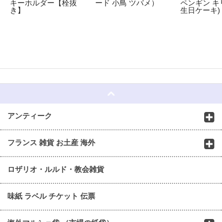
キーホルダー【栓抜
ード 小鳥 ツバメ）
ペンギン キ
き】
生日ケーキ)
☆
アンティーク
フランス 雑貨 お土産 海外
ロザリオ・ルルド・教会雑貨
味紙 ラベル チケット 伝票