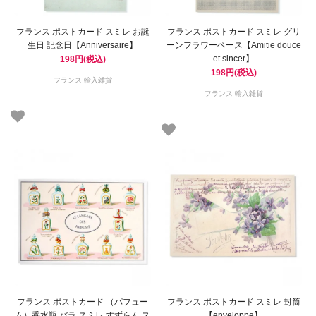
フランス ポストカード スミレ お誕
フランス ポストカード スミレ グリ
生日 記念日【Anniversaire】
ーンフラワーベース【Amitie douce
et sincer】
198円(税込)
198円(税込)
フランス 輸入雑貨
フランス 輸入雑貨
フランス ポストカード （パフュー
フランス ポストカード スミレ 封筒
ム）香水瓶 バラ スミレ すずらん ス
【enveloppe】