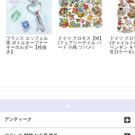
フランス エッフェル
ドイツ クロモス【M】
ドイツ クロ
塔 ボトルオープナー
(フェアリーテイル バ
(チャイルドA
キーホルダー【栓抜
ード 小鳥 ツバメ）
ペンギン キ
き】
生日ケーキ)
☆
アンティーク