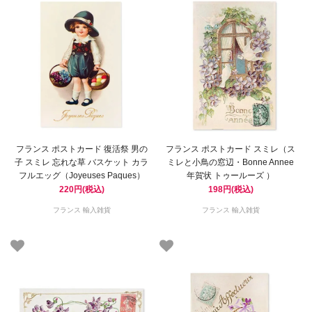
フランス ポストカード 復活祭 男の
フランス ポストカード スミレ（ス
子 スミレ 忘れな草 バスケット カラ
ミレと小鳥の窓辺・Bonne Annee
フルエッグ（Joyeuses Paques）
年賀状 トゥールーズ ）
220円(税込)
198円(税込)
フランス 輸入雑貨
フランス 輸入雑貨