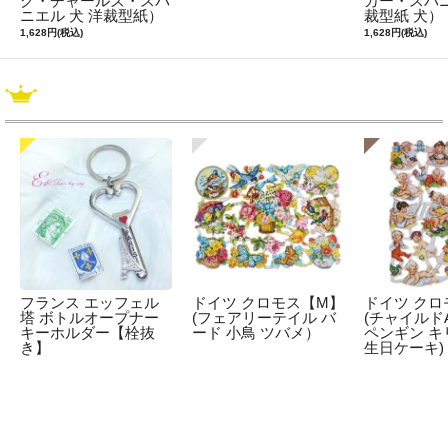
グ・チャールズ・スパ
カー・スパニ
ニエル 犬 洋裁型紙）
裁型紙 犬）
1,628円(税込)
1,628円(税込)
フランス エッフェル
ドイツ クロモス【M】
ドイツ クロ
塔 ボトルオープナー
(フェアリーテイル バ
(チャイルドA
キーホルダー【栓抜
ード 小鳥 ツバメ）
ペンギン キ
き】
生日ケーキ)