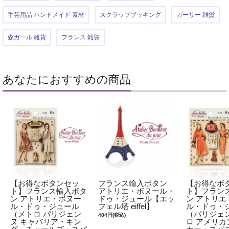
手芸用品 ハンドメイド 素材
スクラップブッキング
ガーリー 雑貨
森ガール 雑貨
フランス 雑貨
あなたにおすすめの商品
【お得なボタンセッ
フランス輸入ボタン
【お得なボ
ト】フランス輸入ボタ
アトリエ・ボヌール・
ト】フラン
ン アトリエ・ボヌー
ドゥ・ジュール【エッ
ン アトリエ
ル・ドゥ・ジュール
フェル塔 eiffel】
ル・ドゥ・
（メトロ パリジェン
（パリジェン
484円(税込)
ヌ キャバリア・キン
ロ アメリカ