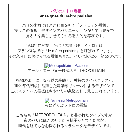
パリのメトロ看板
enseignes du métro parisien
パリの街角でひときわ目を引く「メトロ」の看板。
実はこの看板、デザインのバリエーションがとても豊かで、
見る人を楽しませてくれる魅力的な存在です。
1900年に開業したパリの地下鉄「メトロ」は、
フランス語では「le métro parisien」と呼ばれています。
その入り口に掲げられる看板もまた、パリの文化の一部なのです。
アール・ヌーヴォー様式のMETROPOLITAIN
植物のようにしなる鉄の装飾と、独特のタイポグラフィ。
1900年代初頭に活躍した建築家ギマールによるデザインで、
このスタイルの看板は今やパリの象徴として親しまれています。
夜に浮かぶメトロの看板
こちらも「METROPOLITAIN」と書かれたタイプですが、
夜のパリにほんのりと灯る様子がとても幻想的。
時代を経てもなお愛されるクラシックなデザインです。