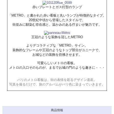
赤いプレートとガス灯型のランプ
「METRO」と書かれた赤い看板と丸いランプが特徴的なタイプ。
20世紀中頃から登場したスタイルで、
街並みに馴染む存在感と、温かみのある佇まいが魅力です。
王冠のような装飾を冠したMETRO
よりデコラティブな「METRO」サイン。
装飾的なフレームや王冠のようなトップ部分がユニークで、
お城などの装飾を彷彿させます。
可愛らしいメトロの看板。
メトロの入口そのものが、まるでお城の門のような趣きに・・・
パリのメトロ看板は、街の表情を彩るデザイン遺産。
写真を撮るだけで、旅のアルバムがパリ色に染まっていきます。
商品情報