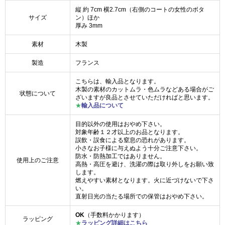
縦 約 7cm 横2.7cm（右側のコートの女性のボタ
サイズ
ン）ほか
厚み 3mm
素材
木製
製造
フランス
こちらは、輸入品となります。
木製の素材のカットムラ・色ムラなどある場合がご
状態について
ざいますが良品とさせていただければと思います。
★
輸入品について
目的以外の使用はおやめ下さい。
対象年齢１２才以上のお品となります。
誤飲・誤食による窒息の恐れがあります。
小さなお子様に与えぬよう十分ご注意下さい。
防水・防熱加工ではありません。
使用上のご注意
高熱・高圧を避け、洗濯の際は取り外しをお願い致
します。
燃えやすい素材となります。火に近づけないで下さ
い。
直射日光の当たる場所での保管はおやめ下さい。
OK
（手数料かかります）
ラッピング
★
ラッピング詳細はこちら