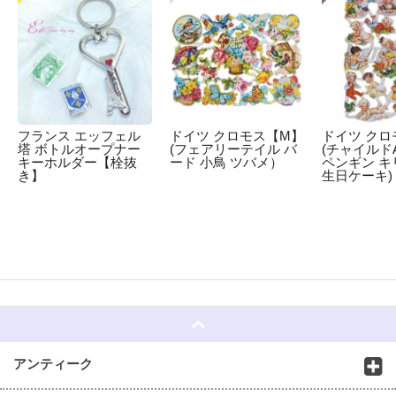
フランス エッフェル
ドイツ クロモス【M】
ドイツ クロ
塔 ボトルオープナー
(フェアリーテイル バ
(チャイルドA
キーホルダー【栓抜
ード 小鳥 ツバメ）
ペンギン キ
き】
生日ケーキ)
☆
アンティーク