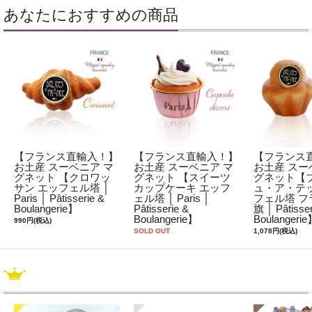
あなたにおすすめの商品
【フランス直輸入！】
【フランス直輸入！】
【フランス
お土産 スーベニア マ
お土産 スーベニア マ
お土産 スー
グネット 【クロワッ
グネット 【スイーツ
グネット【
サン エッフェル塔 │
カップケーキ エッフ
ュ・ア・テッ
Paris │ Pâtisserie &
ェル塔 │ Paris │
フェル塔 フ
Boulangerie】
Pâtisserie &
旗 │ Pâtisser
Boulangerie】
Boulangeri
990円(税込)
SOLD OUT
1,078円(税込)