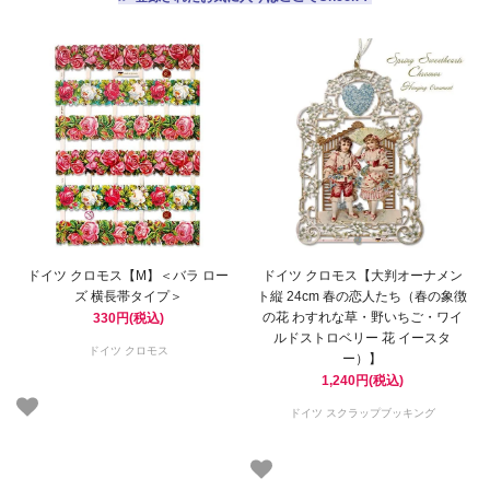
ドイツ クロモス【M】＜バラ ロー
ドイツ クロモス【大判オーナメン
ズ 横長帯タイプ＞
ト縦 24cm 春の恋人たち（春の象徴
の花 わすれな草・野いちご・ワイ
330円(税込)
ルドストロベリー 花 イースタ
ドイツ クロモス
ー）】
1,240円(税込)
ドイツ スクラップブッキング