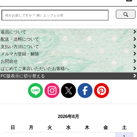
返品について
配送・送料について
支払い方法について
メルマガ登録・解除
お問合せ
はじめてご来店いただいたお客様へ
PC版表示に切り替える
2026年8月
日
月
火
水
木
金
土
1