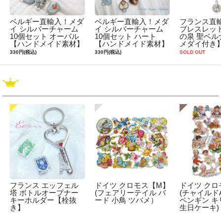
ベルギー直輸入！メダ
ベルギー直輸入！メダ
フランス直
イ シルバーチャーム
イ シルバーチャーム
ブレスレッ
10個セット オーバル
10個セット ハート
の泉 聖ベル
【ハンドメイド素材】
【ハンドメイド素材】
メダイ付き
330円(税込)
330円(税込)
SOLD OUT
フランス エッフェル
ドイツ クロモス【M】
ドイツ クロ
塔 ボトルオープナー
(フェアリーテイル バ
(チャイルドA
キーホルダー【栓抜
ード 小鳥 ツバメ）
ペンギン キ
き】
生日ケーキ)