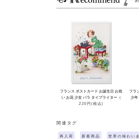
フランス ポストカード お誕生日 お祝
フラ
い お花 少女 バラ タイプライター（
少年 
Joyeux Anniversaire）
220円(税込)
関連タグ
再入荷
新着商品
世界の味わい