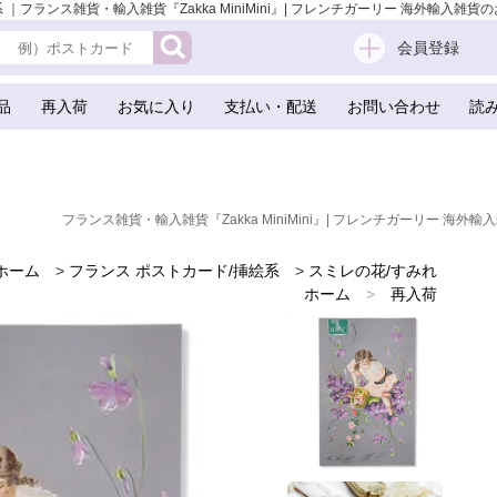
｜フランス雑貨・輸入雑貨『Zakka MiniMini』| フレンチガーリー 海外輸入雑貨のお
会員登録
品
再入荷
お気に入り
支払い・配送
お問い合わせ
読
フランス雑貨・輸入雑貨『Zakka MiniMini』| フレンチガーリー 海外輸入
ホーム
>
フランス ポストカード/挿絵系
>
スミレの花/すみれ
ホーム
>
再入荷
ホーム
>
新着商品
ホーム
>
世界の味わいある紙雑貨
ホーム
>
フランスのお土産 スーベニア
ホーム
>
バレンタイデー＆ホワイトデー ギフト 贈り物 雑貨
ホーム
>
エッフェル塔
ホーム
>
海外 お土産 スーベニール（Souvenir）
ホーム
>
かわいい雑貨
ホーム
>
フレンチ雑貨