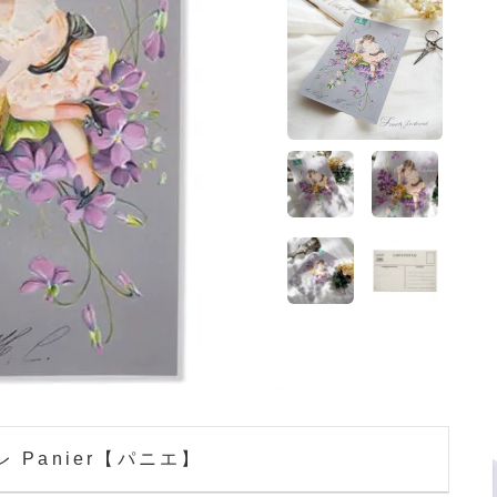
ホーム
>
フレンチポストカード
ホーム
>
ガーリー 雑貨
ホーム
>
フランス 雑貨
ホーム
>
スミレモチーフ
 Panier【パニエ】