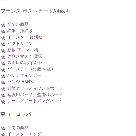
フランス ポストカード/挿絵系
全ての商品
絵本・挿絵系
イースター 復活祭
ビクトリアン
動物 アニマル柄
クリスマス/年賀状
スミレの花/すみれ
バースデー（出産 お祝）
バレンタインデー
ハンジ HANSi
封筒セット／マウントボード
勉強用ボード／壁掛けボード
シール／ノート／マグネット
東ヨーロッパ
全ての商品
イースターエッグ