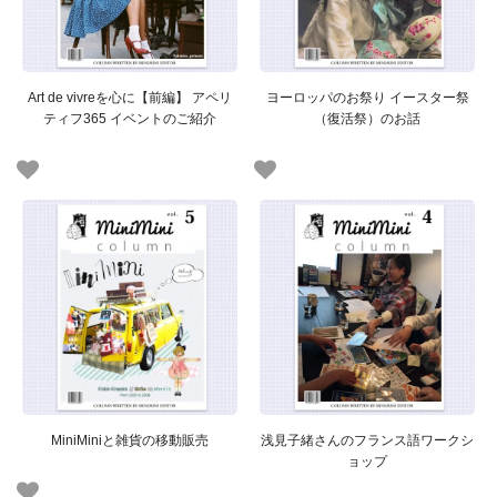
Art de vivreを心に【前編】 アペリ
ヨーロッパのお祭り イースター祭
ティフ365 イベントのご紹介
（復活祭）のお話
MiniMiniと雑貨の移動販売
浅見子緒さんのフランス語ワークシ
ョップ