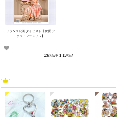
フランス映画 タイピスト【女優 デ
ボラ・フランソワ】
13
1
13
商品中
-
商品