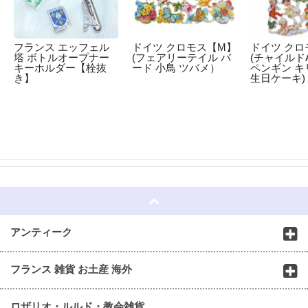
フランス エッフェル
ドイツ クロモス【M】
ドイツ クロ
塔 ボトルオープナー
(フェアリーテイル バ
(チャイルドA
キーホルダー【栓抜
ード 小鳥 ツバメ）
ペンギン キ
き】
生日ケーキ)
☆
アンティーク
フランス 雑貨 お土産 海外
ロザリオ・ルルド・教会雑貨