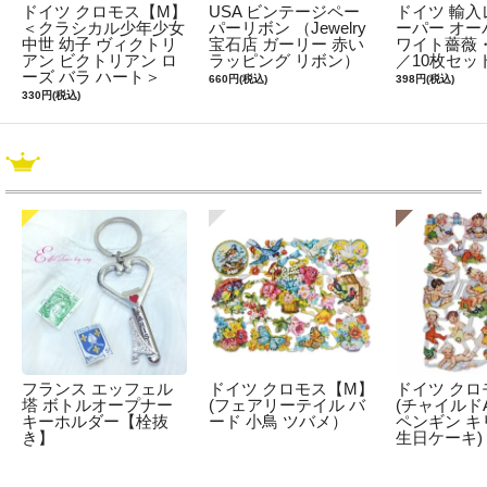
ドイツ クロモス【M】
USA ビンテージペー
ドイツ 輸入
＜クラシカル少年少女
パーリボン （Jewelry
ーパー オー
中世 幼子 ヴィクトリ
宝石店 ガーリー 赤い
ワイト薔薇・2
アン ビクトリアン ロ
ラッピング リボン）
／10枚セッ
ーズ バラ ハート＞
660円(税込)
398円(税込)
330円(税込)
フランス エッフェル
ドイツ クロモス【M】
ドイツ クロ
塔 ボトルオープナー
(フェアリーテイル バ
(チャイルドA
キーホルダー【栓抜
ード 小鳥 ツバメ）
ペンギン キ
き】
生日ケーキ)