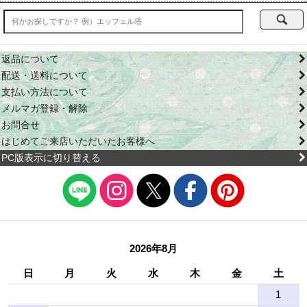
返品について
配送・送料について
支払い方法について
メルマガ登録・解除
お問合せ
はじめてご来店いただいたお客様へ
PC版表示に切り替える
2026年8月
日
月
火
水
木
金
土
1