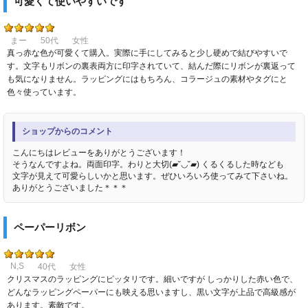
可愛くて使いやすいです
まー
50代
女性
真っ赤な色が可愛くて購入。実際に手にしてみると少し硬めで結びやすいで
す。文字もリボンの裏表両方に印字されていて、結んだ際にリボンが裏返って
も気になりません。ラッピングにはもちろん、コラージュの素材やタグにと
色々使っています。
ショップからのコメント
こんにちはレビューをありがとうございます！
そうなんですよね。両面印字。わりと大切(▰˘◡˘▰) くるくるした時なども
文字が見えて可愛らしいかと思います。ぜひいろいろ使ってみて下さいね。
ありがとうございました＊＊＊
ペーパーリボン
N,S
40代
女性
クリスマスのラッピングにピッタリです。細いですが しっかりした赤い色で、
どんなラッピングペーパーにも映える思いますし、黒い文字が上品で高級感が
あります。素敵です。