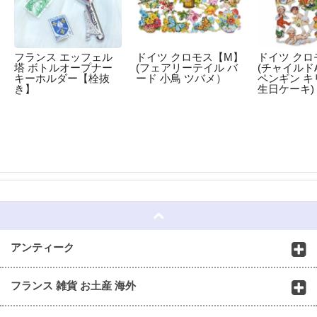
フランス エッフェル
ドイツ クロモス【M】
ドイツ クロ
塔 ボトルオープナー
(フェアリーテイル バ
(チャイルドA
キーホルダー【栓抜
ード 小鳥 ツバメ）
ペンギン キ
き】
生日ケーキ)
☆
アンティーク
フランス 雑貨 お土産 海外