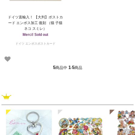
ドイツ直輸入！ 【大判】ポストカ
ード エンボス加工 復刻 （猫 子猫
ネコ スミレ）
Merci! Sold out
ドイツ エンボスポストカード
5
1
5
商品中
-
商品