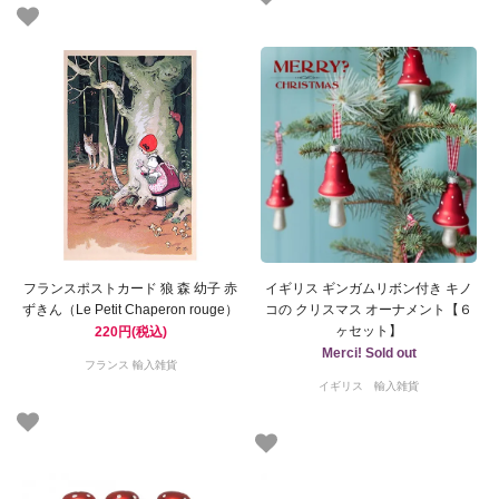
フランスポストカード 狼 森 幼子 赤
イギリス ギンガムリボン付き キノ
ずきん（Le Petit Chaperon rouge）
コの クリスマス オーナメント【６
ヶセット】
220円(税込)
Merci! Sold out
フランス 輸入雑貨
イギリス 輸入雑貨