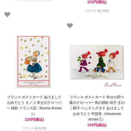
220円(税込)
フランス 輸入雑貨
フランス ポストカード あけまして
フランス ポストカード 幸せの四つ
おめでとう キノコ 幸せのクローバ
葉のクローバー 馬の蹄鉄 幼子 きの
ー 蹄鉄 フランス語（Bonne Annee
こ帽子 ベニテングタケ あけまして
L）
おめでとう 年賀状（Heureuse
annee C）
220円(税込)
220円(税込)
フランス 輸入雑貨