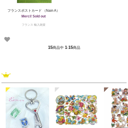
フランスポストカード （Nain A）
Merci! Sold out
フランス 輸入雑貨
15
1
15
商品中
-
商品