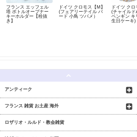
フランス エッフェル
ドイツ クロモス【M】
ドイツ クロ
塔 ボトルオープナー
(フェアリーテイル バ
(チャイルドA
キーホルダー【栓抜
ード 小鳥 ツバメ）
ペンギン キ
き】
生日ケーキ)
☆
アンティーク
フランス 雑貨 お土産 海外
ロザリオ・ルルド・教会雑貨