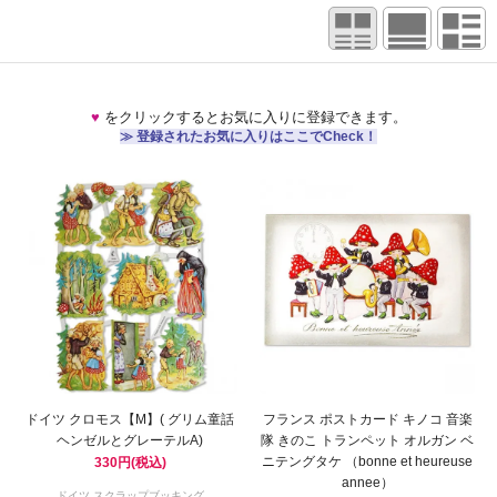
♥
をクリックするとお気に入りに登録できます。
≫ 登録されたお気に入りはここでCheck！
ドイツ クロモス【M】( グリム童話
フランス ポストカード キノコ 音楽
ヘンゼルとグレーテルA)
隊 きのこ トランペット オルガン ベ
ニテングタケ （bonne et heureuse
330円(税込)
annee）
ドイツ スクラップブッキング