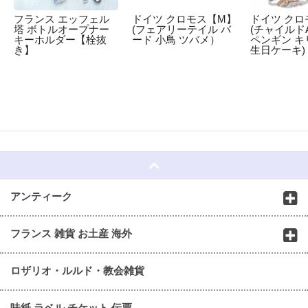
フランス エッフェル
ドイツ クロモス【M】
ドイツ クロ
塔 ボトルオープナー
(フェアリーテイル バ
(チャイルドA
キーホルダー【栓抜
ード 小鳥 ツバメ）
ペンギン キ
き】
生日ケーキ)
☆
アンティーク
フランス 雑貨 お土産 海外
ロザリオ・ルルド・教会雑貨
味紙 ラベル チケット 伝票