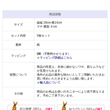
商品情報
縦縦 29cm 横14cm
サイズ
マチ 横面 ６cm
セット内容
5枚セット
素材
紙
OK
（手数料かかります）
ラッピング
★
ラッピング詳細はこちら
商品の性質上、全体に細かなシワや、刷りムラなど
が見受けられます。
状態について
海外のお品の素朴な味わいとしてご理解いただきお
買い求めいただきますようお願い致します。
★
輸入品について
商品のお色はお使いのモニターにより若干異なりま
その他
す。予めご了承下さいませ。