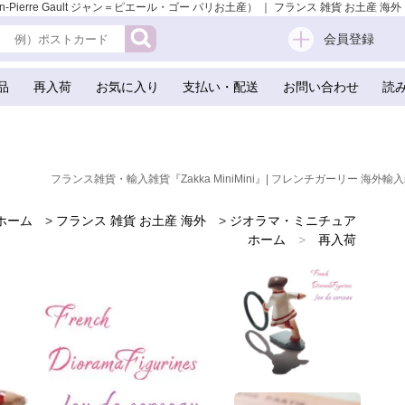
rre Gault ジャン＝ピエール・ゴー パリお土産） ｜ フランス 雑貨 お土産 海外 
会員登録
品
再入荷
お気に入り
支払い・配送
お問い合わせ
読
フランス雑貨・輸入雑貨『Zakka MiniMini』| フレンチガーリー 海外輸入
ホーム
>
フランス 雑貨 お土産 海外
>
ジオラマ・ミニチュア
ホーム
>
再入荷
ホーム
>
新着商品
ホーム
>
フランスのお土産 スーベニア
ホーム
>
フランス直輸入！パリ お土産 雑貨
ホーム
>
バレンタイデー＆ホワイトデー ギフト 贈り物 雑貨
ホーム
>
海外 お土産 スーベニール（Souvenir）
ホーム
>
かわいい雑貨
ホーム
>
フレンチ雑貨
ホーム
>
ガーリー 雑貨