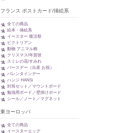
フランス ポストカード/挿絵系
全ての商品
絵本・挿絵系
イースター 復活祭
ビクトリアン
動物 アニマル柄
クリスマス/年賀状
スミレの花/すみれ
バースデー（出産 お祝）
バレンタインデー
ハンジ HANSi
封筒セット／マウントボード
勉強用ボード／壁掛けボード
シール／ノート／マグネット
東ヨーロッパ
全ての商品
イースターエッグ