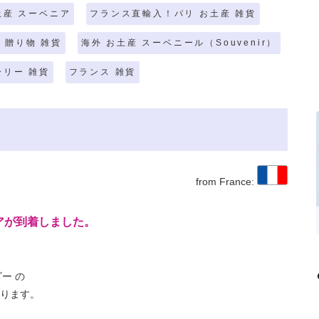
土産 スーベニア
フランス直輸入！パリ お土産 雑貨
 贈り物 雑貨
海外 お土産 スーベニール（Souvenir）
ーリー 雑貨
フランス 雑貨
from France:
アが到着しました。
ゴー の
ります。