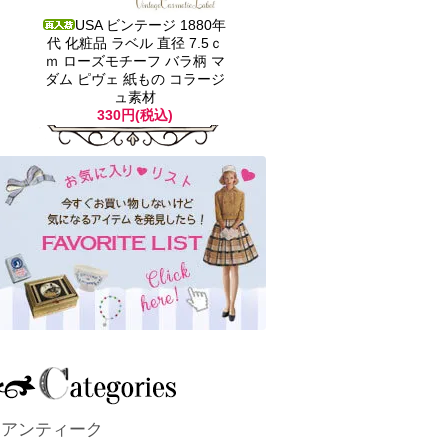
USA ビンテージ 1880年
代 化粧品 ラベル 直径 7.5ｃ
ｍ ローズモチーフ バラ柄 マ
ダム ピヴェ 紙もの コラージ
ュ素材
330円(税込)
アンティーク