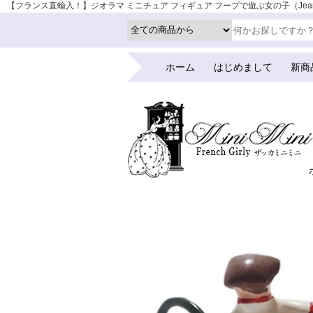
【フランス直輸入！】ジオラマ ミニチュア フィギュア フープで遊ぶ女の子（Jean-Pie
店 | かわいい雑貨 | 蚤の市 | アンティーク
ホーム
はじめまして
新商