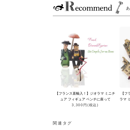
【フランス直輸入！】ジオラマ ミニチ
【フ
ュア フィギュア ベンチに座って
ラマ 
（Jean-Pierre Gault ジャン＝ピエー
3,300円(税込)
ス（Je
ル・ゴー パリお土産）
関連タグ