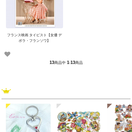
フランス映画 タイピスト【女優 デ
ボラ・フランソワ】
13
1
13
商品中
-
商品