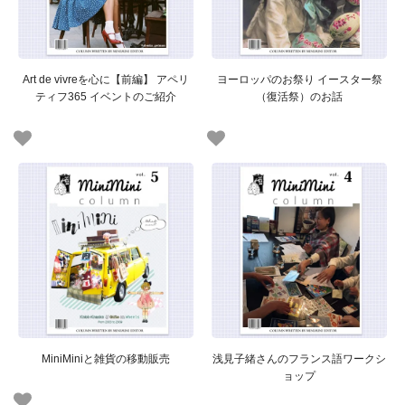
Art de vivreを心に【前編】 アペリ
ヨーロッパのお祭り イースター祭
ティフ365 イベントのご紹介
（復活祭）のお話
MiniMiniと雑貨の移動販売
浅見子緒さんのフランス語ワークシ
ョップ