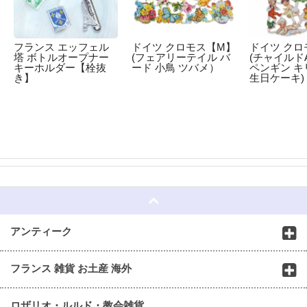
フランス エッフェル
ドイツ クロモス【M】
ドイツ クロ
塔 ボトルオープナー
(フェアリーテイル バ
(チャイルドA
キーホルダー【栓抜
ード 小鳥 ツバメ）
ペンギン キ
き】
生日ケーキ)
☆
アンティーク
フランス 雑貨 お土産 海外
ロザリオ・ルルド・教会雑貨