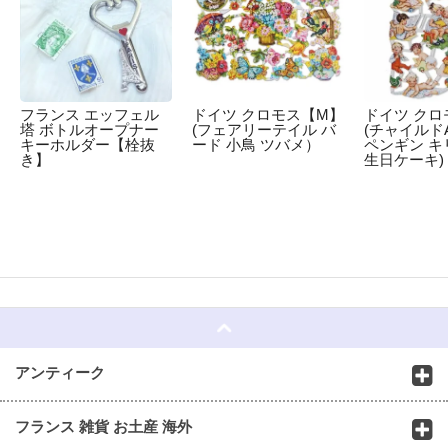
フランス エッフェル
ドイツ クロモス【M】
ドイツ クロ
塔 ボトルオープナー
(フェアリーテイル バ
(チャイルドA
キーホルダー【栓抜
ード 小鳥 ツバメ）
ペンギン キ
き】
生日ケーキ)
☆
アンティーク
フランス 雑貨 お土産 海外