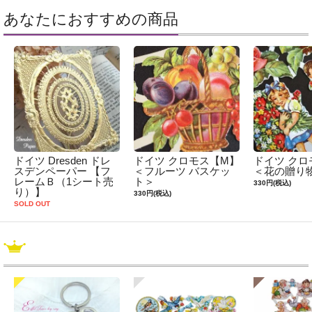
あなたにおすすめの商品
ドイツ Dresden ドレ
ドイツ クロモス【M】
ドイツ クロ
スデンペーパー 【フ
＜フルーツ バスケッ
＜花の贈り
レームＢ（1シート売
ト＞
330円(税込)
り）】
330円(税込)
SOLD OUT