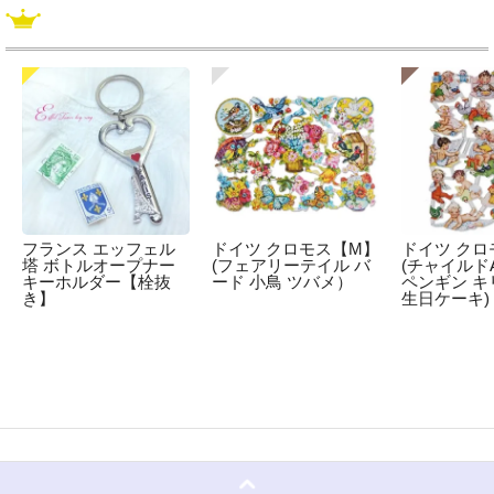
フランス エッフェル
ドイツ クロモス【M】
ドイツ クロ
塔 ボトルオープナー
(フェアリーテイル バ
(チャイルドA
キーホルダー【栓抜
ード 小鳥 ツバメ）
ペンギン キ
き】
生日ケーキ)
☆