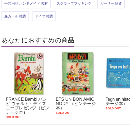
手芸用品 ハンドメイド 素材
スクラップブッキング
ガーリー 雑貨
森ガール 雑貨
ドイツ 雑貨
あなたにおすすめの商品
FRANCE Bambi バン
ETS UN BON AMIC
Tegn en hi
ビ ウォルト・ディズ
NODY!（ビンテージ
テージ本）
ニープレゼンツ（ビン
本）
SOLD OUT
テージ本）
SOLD OUT
SOLD OUT