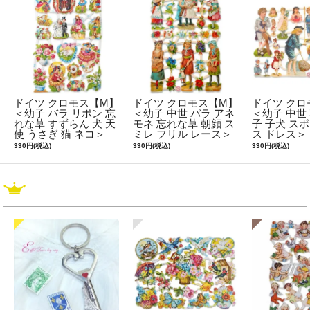
ドイツ クロモス【M】
ドイツ クロモス【M】
ドイツ クロ
＜幼子 バラ リボン 忘
＜幼子 中世 バラ アネ
＜幼子 中世
れな草 すずらん 犬 天
モネ 忘れな草 朝顔 ス
子 子犬 ス
使 うさぎ 猫 ネコ＞
ミレ フリル レース＞
ス ドレス＞
330円(税込)
330円(税込)
330円(税込)