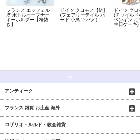
フランス エッフェル
ドイツ クロモス【M】
ドイツ クロ
塔 ボトルオープナー
(フェアリーテイル バ
(チャイルドA
キーホルダー【栓抜
ード 小鳥 ツバメ）
ペンギン キ
き】
生日ケーキ)
☆
アンティーク
フランス 雑貨 お土産 海外
ロザリオ・ルルド・教会雑貨