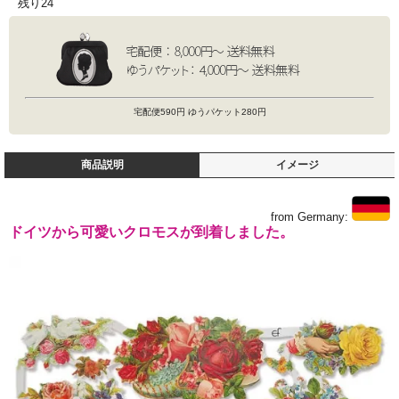
残り24
宅配便590円 ゆうパケット280円
商品説明
イメージ
from Germany:
ドイツから可愛いクロモスが到着しました。