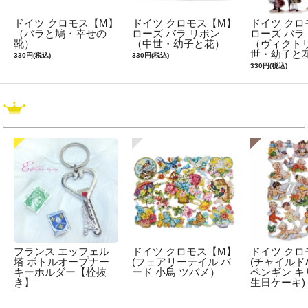
ドイツ クロモス【M】
ドイツ クロモス【M】
ドイツ クロ
（バラと鳩・幸せの
ローズ バラ リボン
ローズ バラ
靴）
（中世・幼子と花）
（ヴィクトリ
世・幼子と
330円(税込)
330円(税込)
330円(税込)
フランス エッフェル
ドイツ クロモス【M】
ドイツ クロ
塔 ボトルオープナー
(フェアリーテイル バ
(チャイルドA
キーホルダー【栓抜
ード 小鳥 ツバメ）
ペンギン キ
き】
生日ケーキ)