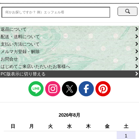
返品について
配送・送料について
支払い方法について
メルマガ登録・解除
お問合せ
はじめてご来店いただいたお客様へ
PC版表示に切り替える
2026年8月
日
月
火
水
木
金
土
1