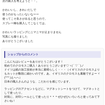
次の購入を考えようと・・。
かわいいし、きれいだしで
使うのがもったいないなーー
使ってこそ良さが出ると思うので。
スプレー糊を購入してこなくては。
かわいいラッピングにニマニマが止まりません
写真にも撮りました
ありがとうございました
ショップからのコメント
こんにちはレビューをありがとうございます！
初めてのクロモスご購入！ありがとうございます♡ヽ( ´ ▽ ` )ノ
ドイツは紙の加工技術が本当に素晴らしく・・・（イギリスのクロモスより
もカットが数段に細かいのです。あ、イギリスのクロモスも素敵ですよーヾ
(^^* )えへへ）
日本の職人さんのような、こだわりを感じています。
ラッピングのアクセントなどに。マグネットシートをつけて、マグネットと
して使ったり。
封筒に、封印シールとして使ったり＊＊＊ぜひぜひいろいろと使ってみて下
さいね！