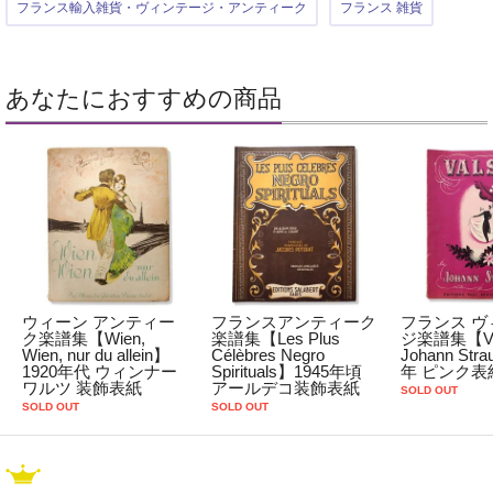
フランス輸入雑貨・ヴィンテージ・アンティーク
フランス 雑貨
あなたにおすすめの商品
ウィーン アンティー
フランスアンティーク
フランス ヴ
ク楽譜集【Wien,
楽譜集【Les Plus
ジ楽譜集【Val
Wien, nur du allein】
Célèbres Negro
Johann Str
1920年代 ウィンナー
Spirituals】1945年頃
年 ピンク表
ワルツ 装飾表紙
アールデコ装飾表紙
SOLD OUT
SOLD OUT
SOLD OUT