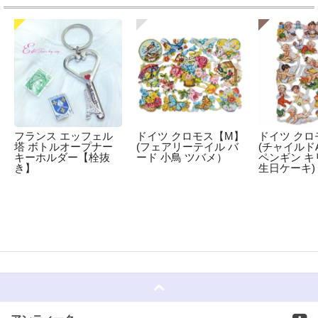
フランス エッフェル
ドイツ クロモス【M】
ドイツ クロ
塔 ボトルオープナー
(フェアリーテイル バ
(チャイルドA
キーホルダー【栓抜
ード 小鳥 ツバメ）
ペンギン キ
き】
生日ケーキ)
☆