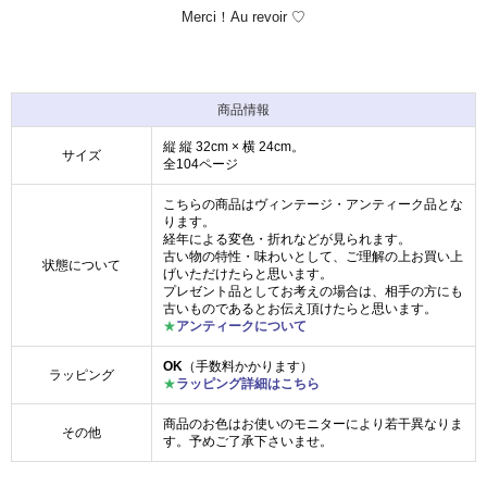
Merci！Au revoir ♡
商品情報
縦 縦 32cm × 横 24cm。
サイズ
全104ページ
こちらの商品はヴィンテージ・アンティーク品とな
ります。
経年による変色・折れなどが見られます。
古い物の特性・味わいとして、ご理解の上お買い上
状態について
げいただけたらと思います。
プレゼント品としてお考えの場合は、相手の方にも
古いものであるとお伝え頂けたらと思います。
★
アンティークについて
OK
（手数料かかります）
ラッピング
★
ラッピング詳細はこちら
商品のお色はお使いのモニターにより若干異なりま
その他
す。予めご了承下さいませ。