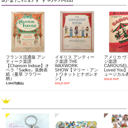
フランス流通版 アン
イギリス アンティー
アメリカ ヴ
ティーク楽譜
ク楽譜 THE
ジ楽譜
【Chanson Indoue】オ
WAXWORK
CAROUSEL【
ペラ『Sadko』装飾表
SHOW【マリー・アン
Loved You
紙（蔓草 フラワー
トワネットとナポレオ
ュージカル
柄）
ン】
SOLD OUT
3,960円(税込)
SOLD OUT