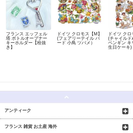
フランス エッフェル
ドイツ クロモス【M】
ドイツ クロ
塔 ボトルオープナー
(フェアリーテイル バ
(チャイルドA
キーホルダー【栓抜
ード 小鳥 ツバメ）
ペンギン キ
き】
生日ケーキ)
☆
アンティーク
フランス 雑貨 お土産 海外