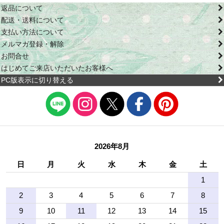
返品について
配送・送料について
支払い方法について
メルマガ登録・解除
お問合せ
はじめてご来店いただいたお客様へ
PC版表示に切り替える
2026年8月
日
月
火
水
木
金
土
1
2
3
4
5
6
7
8
9
10
11
12
13
14
15