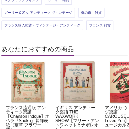
ガーリー & 乙女 アンティーク ヴィンテージ
蚤の市 雑貨
フランス輸入雑貨・ヴィンテージ・アンティーク
フランス 雑貨
あなたにおすすめの商品
フランス流通版 アン
イギリス アンティー
アメリカ ヴ
ティーク楽譜
ク楽譜 THE
ジ楽譜
【Chanson Indoue】オ
WAXWORK
CAROUSEL【
ペラ『Sadko』装飾表
SHOW【マリー・アン
Loved You
紙（蔓草 フラワー
トワネットとナポレオ
ュージカル