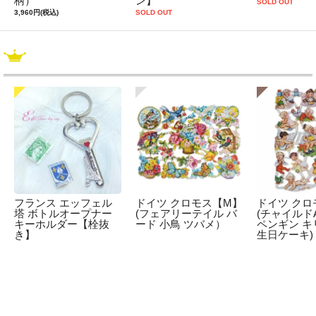
柄）
ン】
SOLD OUT
3,960円(税込)
SOLD OUT
フランス エッフェル
ドイツ クロモス【M】
ドイツ クロ
塔 ボトルオープナー
(フェアリーテイル バ
(チャイルドA
キーホルダー【栓抜
ード 小鳥 ツバメ）
ペンギン キ
き】
生日ケーキ)