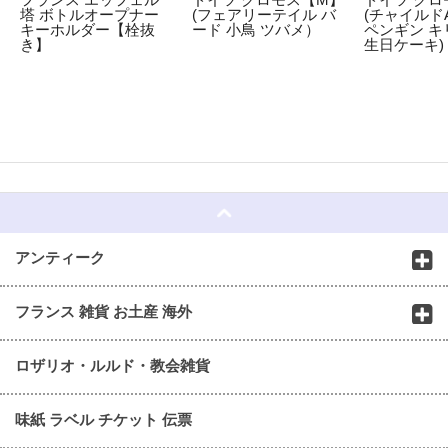
塔 ボトルオープナー
(フェアリーテイル バ
(チャイルドA
キーホルダー【栓抜
ード 小鳥 ツバメ）
ペンギン キ
き】
生日ケーキ)
☆
アンティーク
フランス 雑貨 お土産 海外
ロザリオ・ルルド・教会雑貨
味紙 ラベル チケット 伝票