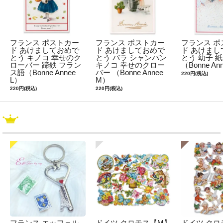
フランス ポストカー
フランス ポストカー
フランス ポ
ド あけましておめで
ド あけましておめで
ド あけまし
とう キノコ 幸せのク
とう バラ シャンパン
とう 幼子 
ローバー 蹄鉄 フラン
キノコ 幸せのクロー
（Bonne An
ス語（Bonne Annee
バー （Bonne Annee
220円(税込)
L）
M）
220円(税込)
220円(税込)
フランス エッフェル
ドイツ クロモス【M】
ドイツ クロ