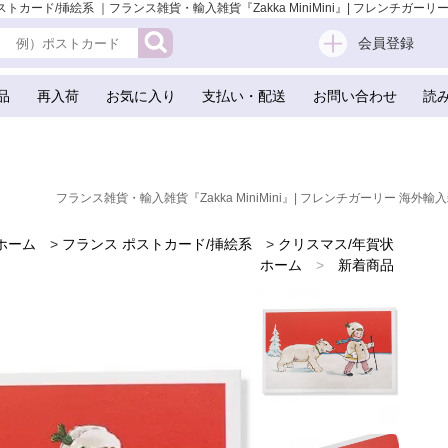
ス ポストカード/挿絵系 ｜フランス雑貨・輸入雑貨『Zakka MiniMini』| フレンチガー
会員登録
品
再入荷
お気に入り
支払い・配送
お問い合わせ
読
フランス雑貨・輸入雑貨『Zakka MiniMini』| フレンチガーリー 海外輸入
ホーム
>
フランス ポストカード/挿絵系
>
クリスマス/年賀状
ホーム
>
新着商品
ホーム
>
世界の味わいある紙雑貨
ホーム
>
フランスのお土産 スーベニア
ホーム
>
クリスマス（Xmas） 輸入 雑貨
ホーム
>
かわいい雑貨
ホーム
>
フレンチ雑貨
ホーム
>
フレンチポストカード
ホーム
>
ガーリー 雑貨
ホーム
>
フランス ポストカード