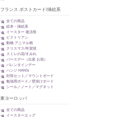
フランス ポストカード/挿絵系
全ての商品
絵本・挿絵系
イースター 復活祭
ビクトリアン
動物 アニマル柄
クリスマス/年賀状
スミレの花/すみれ
バースデー（出産 お祝）
バレンタインデー
ハンジ HANSi
封筒セット／マウントボード
勉強用ボード／壁掛けボード
シール／ノート／マグネット
東ヨーロッパ
全ての商品
イースターエッグ