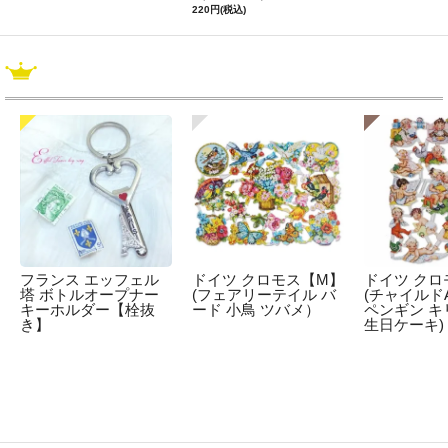
220円(税込)
フランス エッフェル
ドイツ クロモス【M】
ドイツ クロ
塔 ボトルオープナー
(フェアリーテイル バ
(チャイルドA
キーホルダー【栓抜
ード 小鳥 ツバメ）
ペンギン キ
き】
生日ケーキ)