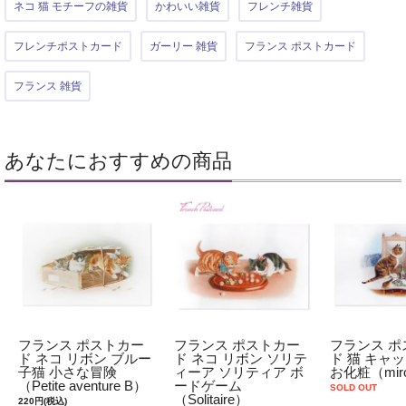
ネコ 猫 モチーフの雑貨
かわいい雑貨
フレンチ雑貨
フレンチポストカード
ガーリー 雑貨
フランス ポストカード
フランス 雑貨
あなたにおすすめの商品
フランス ポストカー
フランス ポストカー
フランス ポ
ド ネコ リボン ブルー
ド ネコ リボン ソリテ
ド 猫 キャッ
子猫 小さな冒険
ィーア ソリティア ボ
お化粧（miro
（Petite aventure B）
ードゲーム
SOLD OUT
（Solitaire）
220円(税込)