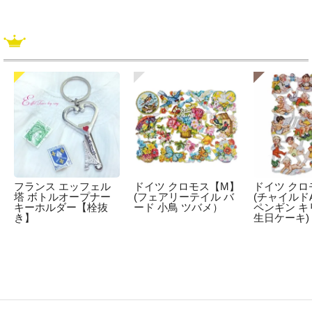
フランス エッフェル
ドイツ クロモス【M】
ドイツ クロ
塔 ボトルオープナー
(フェアリーテイル バ
(チャイルドA
キーホルダー【栓抜
ード 小鳥 ツバメ）
ペンギン キ
き】
生日ケーキ)