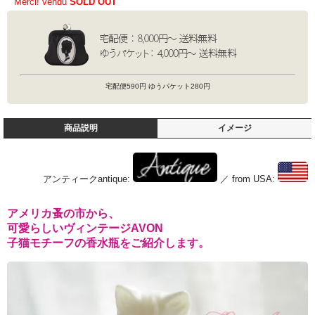
Merci! vendu
SOLD OUT
宅配便590円 ゆうパケット280円
商品説明
イメージ
アンティークantique:
／ from USA:
アメリカ蚤の市から、
可愛らしいヴィンテージAVON
子猫モチーフの香水瓶をご紹介します。