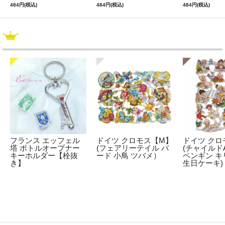
484円(税込)
484円(税込)
484円(税込)
フランス エッフェル
ドイツ クロモス【M】
ドイツ クロ
塔 ボトルオープナー
(フェアリーテイル バ
(チャイルドA
キーホルダー【栓抜
ード 小鳥 ツバメ）
ペンギン キ
き】
生日ケーキ)