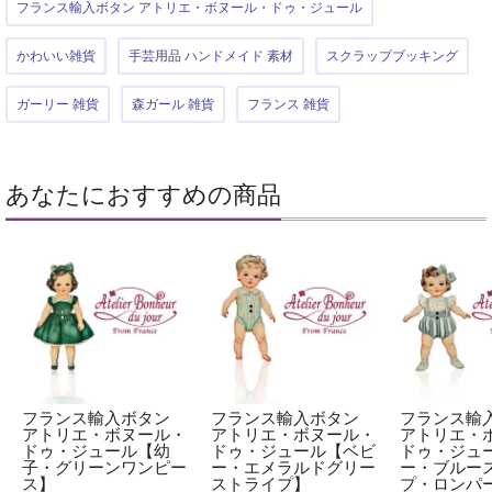
フランス輸入ボタン アトリエ・ボヌール・ドゥ・ジュール
かわいい雑貨
手芸用品 ハンドメイド 素材
スクラップブッキング
ガーリー 雑貨
森ガール 雑貨
フランス 雑貨
あなたにおすすめの商品
フランス輸入ボタン
フランス輸入ボタン
フランス輸
アトリエ・ボヌール・
アトリエ・ボヌール・
アトリエ・
ドゥ・ジュール【幼
ドゥ・ジュール【ベビ
ドゥ・ジュ
子・グリーンワンピー
ー・エメラルドグリー
ー・ブルー
ス】
ストライプ】
プ・ロンパ