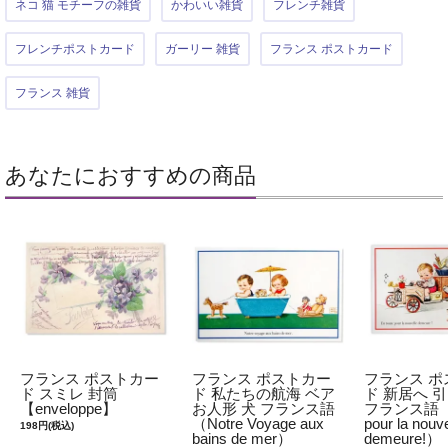
ネコ 猫 モチーフの雑貨
かわいい雑貨
フレンチ雑貨
フレンチポストカード
ガーリー 雑貨
フランス ポストカード
フランス 雑貨
あなたにおすすめの商品
フランス ポストカー
フランス ポストカー
フランス ポ
ド スミレ 封筒
ド 私たちの航海 ベア
ド 新居へ 
【enveloppe】
お人形 犬 フランス語
フランス語（En
（Notre Voyage aux
pour la nouve
198円(税込)
bains de mer）
demeure!）