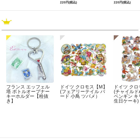
220円(税込)
220円(税込)
フランス エッフェル
ドイツ クロモス【M】
ドイツ クロ
塔 ボトルオープナー
(フェアリーテイル バ
(チャイルドA
キーホルダー【栓抜
ード 小鳥 ツバメ）
ペンギン キ
き】
生日ケーキ)