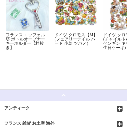
フランス エッフェル
ドイツ クロモス【M】
ドイツ クロ
塔 ボトルオープナー
(フェアリーテイル バ
(チャイルドA
キーホルダー【栓抜
ード 小鳥 ツバメ）
ペンギン キ
き】
生日ケーキ)
☆
アンティーク
フランス 雑貨 お土産 海外