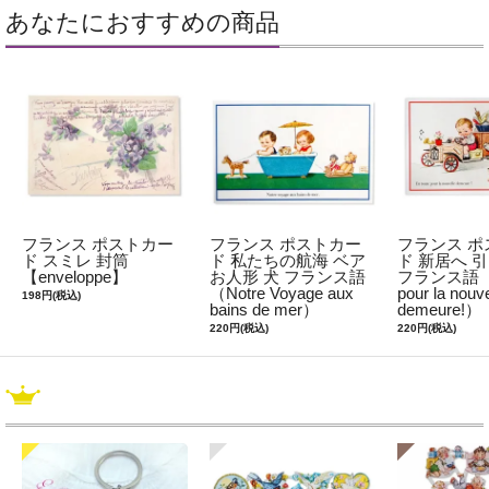
あなたにおすすめの商品
フランス ポストカー
フランス ポストカー
フランス ポ
ド スミレ 封筒
ド 私たちの航海 ベア
ド 新居へ 
【enveloppe】
お人形 犬 フランス語
フランス語（En
（Notre Voyage aux
pour la nouve
198円(税込)
bains de mer）
demeure!）
220円(税込)
220円(税込)