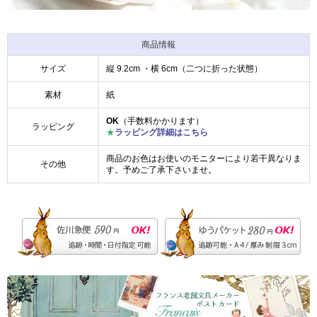
商品情報
サイズ
縦 9.2cm ・横 6cm（二つに折った状態）
素材
紙
OK
（手数料かかります）
ラッピング
★
ラッピング詳細はこちら
商品のお色はお使いのモニターにより若干異なりま
その他
す。予めご了承下さいませ。