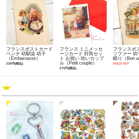
フランスポストカード
フランス ミニメッセ
フランスポ
ベンチ 幼馴染 幼子
ージカード 封筒セッ
ソファー 幼
（Embarrasse）
ト お祝い 幼いカップ
眠り（Bon a
ル（Petit couple）
220円(税込)
SOLD OUT
275円(税込)