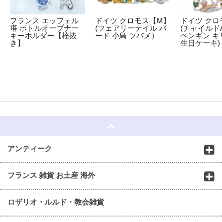
フランス エッフェル
ドイツ クロモス【M】
ドイツ クロ
塔 ボトルオープナー
(フェアリーテイル バ
(チャイルドA
キーホルダー【栓抜
ード 小鳥 ツバメ）
ペンギン キ
き】
生日ケーキ)
☆
アンティーク
フランス 雑貨 お土産 海外
ロザリオ・ルルド・教会雑貨