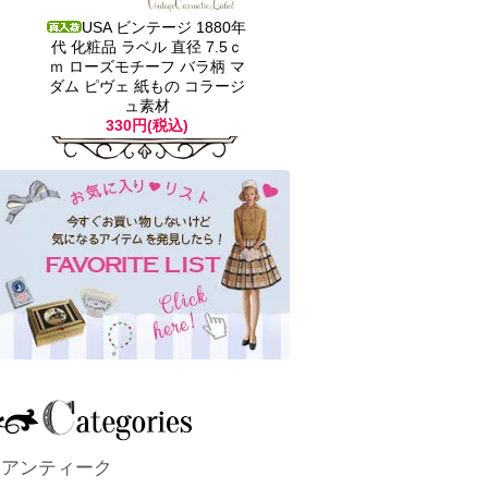
USA ビンテージ 1880年
代 化粧品 ラベル 直径 7.5ｃ
ｍ ローズモチーフ バラ柄 マ
ダム ピヴェ 紙もの コラージ
ュ素材
330円(税込)
アンティーク