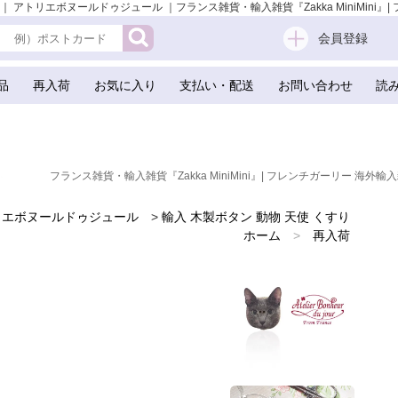
アトリエボヌールドゥジュール ｜フランス雑貨・輸入雑貨『Zakka MiniMini』| 
会員登録
品
再入荷
お気に入り
支払い・配送
お問い合わせ
読
フランス雑貨・輸入雑貨『Zakka MiniMini』| フレンチガーリー 海外輸入
リエボヌールドゥジュール
>
輸入 木製ボタン 動物 天使 くすり
ホーム
>
再入荷
ホーム
>
新着商品
ホーム
>
フランスのお土産 スーベニア
ホーム
>
ネコ 猫 モチーフの雑貨
>
フランス輸入ボタン アトリエ・ボヌール・ドゥ・ジュール
ホーム
>
かわいい雑貨
ホーム
>
手芸用品 ハンドメイド 素材
ホーム
>
スクラップブッキング
ホーム
>
ガーリー 雑貨