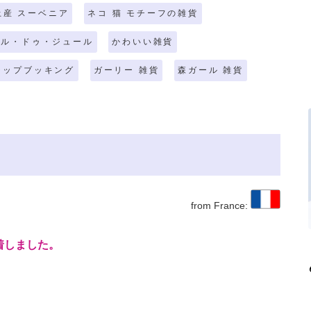
土産 スーベニア
ネコ 猫 モチーフの雑貨
ール・ドゥ・ジュール
かわいい雑貨
ラップブッキング
ガーリー 雑貨
森ガール 雑貨
from France:
着しました。