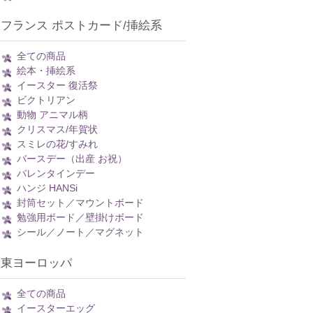
フランス ポストカード/挿絵系
全ての商品
絵本・挿絵系
イースター 復活祭
ビクトリアン
動物 アニマル柄
クリスマス/年賀状
スミレの花/すみれ
バースデー（出産 お祝）
バレンタインデー
ハンジ HANSi
封筒セット／マウントボード
勉強用ボード／壁掛けボード
シール／ノート／マグネット
東ヨーロッパ
全ての商品
イースターエッグ