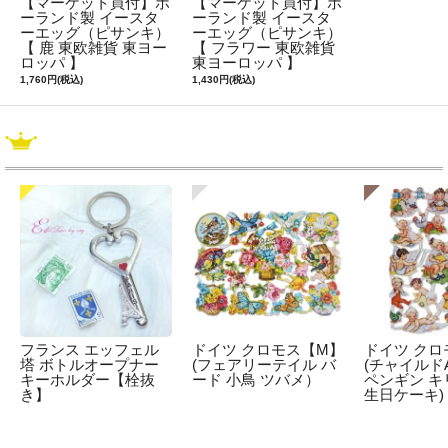
【マーケット買付】ポ
【マーケット買付】ポ
ーランド製 イースタ
ーランド製 イースタ
ーエッグ（ピサンキ）
ーエッグ（ピサンキ）
【 鹿 東欧雑貨 東ヨー
【 フラワー 東欧雑貨
ロッパ 】
東ヨーロッパ 】
1,760円(税込)
1,430円(税込)
フランス エッフェル
ドイツ クロモス【M】
ドイツ クロ
塔 ボトルオープナー
(フェアリーテイル バ
(チャイルドA
キーホルダー【栓抜
ード 小鳥 ツバメ）
ペンギン キ
き】
生日ケーキ)