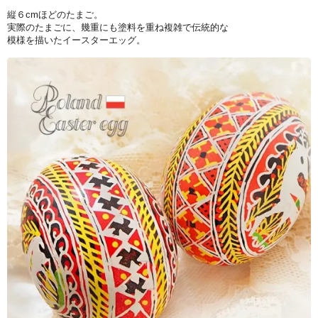
縦６cmほどのたまご。
実際のたまごに、幾重にも塗料を重ね複雑で伝統的な
模様を描いたイースターエッグ。