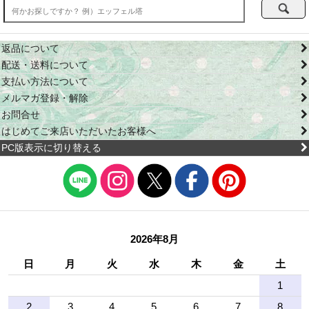
返品について
配送・送料について
支払い方法について
メルマガ登録・解除
お問合せ
はじめてご来店いただいたお客様へ
PC版表示に切り替える
2026年8月
日
月
火
水
木
金
土
1
2
3
4
5
6
7
8