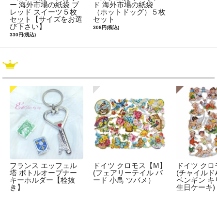
ー 海外市場の紙袋 ブ
ド 海外市場の紙袋
レッド スイーツ５枚
（ホットドッグ）５枚
セット【サイズをお選
セット
び下さい】
308円(税込)
330円(税込)
フランス エッフェル
ドイツ クロモス【M】
ドイツ クロ
塔 ボトルオープナー
(フェアリーテイル バ
(チャイルドA
キーホルダー【栓抜
ード 小鳥 ツバメ）
ペンギン キ
き】
生日ケーキ)