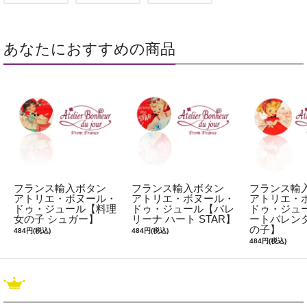
あなたにおすすめの商品
フランス輸入ボタン
フランス輸入ボタン
フランス輸
アトリエ・ボヌール・
アトリエ・ボヌール・
アトリエ・
ドゥ・ジュール【料理
ドゥ・ジュール【バレ
ドゥ・ジュ
女の子 シュガー】
リーナ ハート STAR】
ートバレンタ
の子】
484円(税込)
484円(税込)
484円(税込)