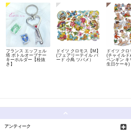
フランス エッフェル
ドイツ クロモス【M】
ドイツ クロ
塔 ボトルオープナー
(フェアリーテイル バ
(チャイルドA
キーホルダー【栓抜
ード 小鳥 ツバメ）
ペンギン キ
き】
生日ケーキ)
☆
アンティーク