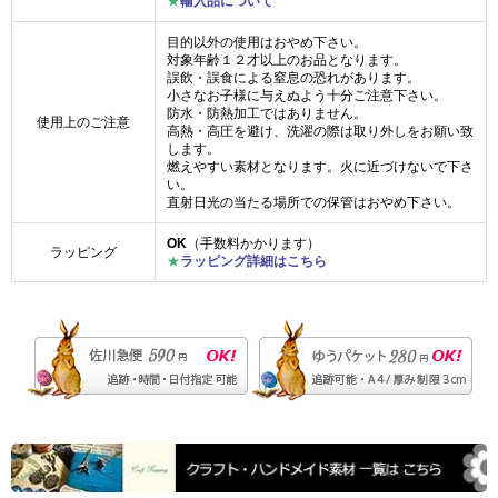
★
輸入品について
目的以外の使用はおやめ下さい。
対象年齢１２才以上のお品となります。
誤飲・誤食による窒息の恐れがあります。
小さなお子様に与えぬよう十分ご注意下さい。
防水・防熱加工ではありません。
使用上のご注意
高熱・高圧を避け、洗濯の際は取り外しをお願い致
します。
燃えやすい素材となります。火に近づけないで下さ
い。
直射日光の当たる場所での保管はおやめ下さい。
OK
（手数料かかります）
ラッピング
★
ラッピング詳細はこちら