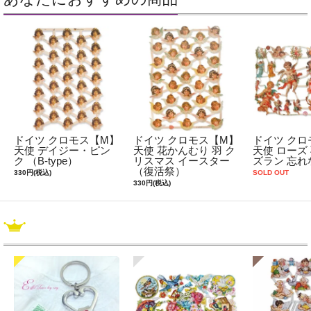
ドイツ クロモス【M】
ドイツ クロモス【M】
ドイツ クロ
天使 デイジー・ピン
天使 花かんむり 羽 ク
天使 ローズ 
ク （B-type）
リスマス イースター
ズラン 忘れ
（復活祭）
330円(税込)
SOLD OUT
330円(税込)