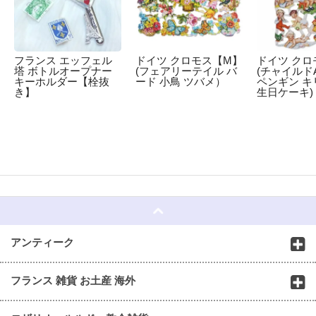
フランス エッフェル
ドイツ クロモス【M】
ドイツ クロ
塔 ボトルオープナー
(フェアリーテイル バ
(チャイルドA
キーホルダー【栓抜
ード 小鳥 ツバメ）
ペンギン キ
き】
生日ケーキ)
☆
アンティーク
フランス 雑貨 お土産 海外