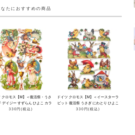
あなたにおすすめの商品
ツ クロモス【M】＜復活祭・うさ
ドイツ クロモス【M】＜イースターラ
子 デイジー すずらん ひよこ カラ
ビット 復活祭 うさぎ にわとり ひよこ
330円(税込)
フルエッグ＞
カラフルエッグ イースターエッグ＞
330円(税込)