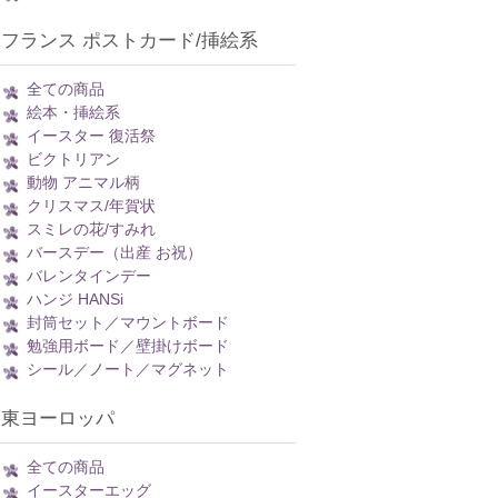
フランス ポストカード/挿絵系
全ての商品
絵本・挿絵系
イースター 復活祭
ビクトリアン
動物 アニマル柄
クリスマス/年賀状
スミレの花/すみれ
バースデー（出産 お祝）
バレンタインデー
ハンジ HANSi
封筒セット／マウントボード
勉強用ボード／壁掛けボード
シール／ノート／マグネット
東ヨーロッパ
全ての商品
イースターエッグ