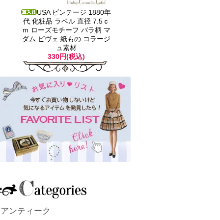
USA ビンテージ 1880年
代 化粧品 ラベル 直径 7.5ｃ
ｍ ローズモチーフ バラ柄 マ
ダム ピヴェ 紙もの コラージ
ュ素材
330円(税込)
アンティーク