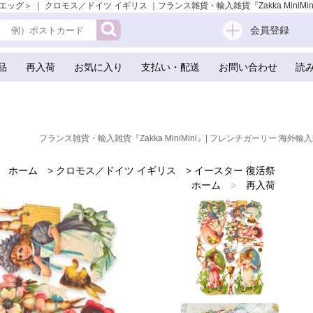
＞ ｜ クロモス／ドイツ イギリス ｜フランス雑貨・輸入雑貨『Zakka MiniMini
会員登録
品
再入荷
お気に入り
支払い・配送
お問い合わせ
読
フランス雑貨・輸入雑貨『Zakka MiniMini』| フレンチガーリー 海外輸入
ホーム
>
クロモス／ドイツ イギリス
>
イースター 復活祭
ホーム
>
再入荷
ホーム
>
新着商品
ホーム
>
世界の味わいある紙雑貨
ホーム
>
イースター 復活祭 雑貨
ホーム
>
かわいい雑貨
ホーム
>
手芸用品 ハンドメイド 素材
ホーム
>
スクラップブッキング
ホーム
>
ガーリー 雑貨
ホーム
>
森ガール 雑貨