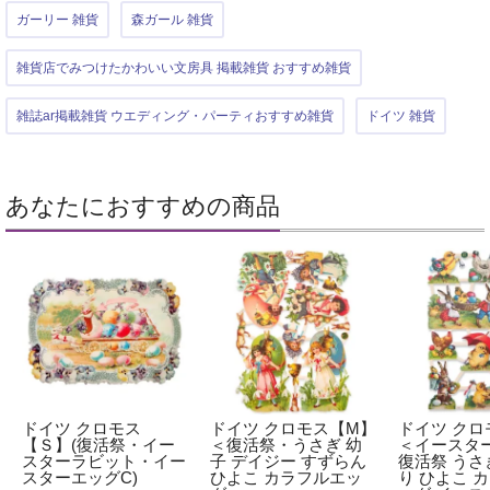
ガーリー 雑貨
森ガール 雑貨
雑貨店でみつけたかわいい文房具 掲載雑貨 おすすめ雑貨
雑誌ar掲載雑貨 ウエディング・パーティおすすめ雑貨
ドイツ 雑貨
あなたにおすすめの商品
ドイツ クロモス
ドイツ クロモス【M】
ドイツ クロ
【Ｓ】(復活祭・イー
＜復活祭・うさぎ 幼
＜イースタ
スターラビット・イー
子 デイジー すずらん
復活祭 うさ
スターエッグC)
ひよこ カラフルエッ
り ひよこ 