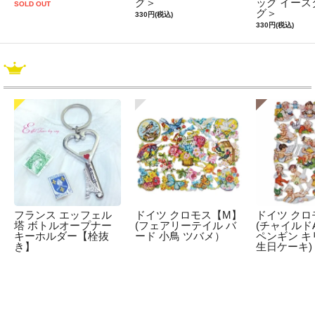
グ＞
ッグ イース
SOLD OUT
グ＞
330円(税込)
330円(税込)
フランス エッフェル
ドイツ クロモス【M】
ドイツ クロ
塔 ボトルオープナー
(フェアリーテイル バ
(チャイルドA
キーホルダー【栓抜
ード 小鳥 ツバメ）
ペンギン キ
き】
生日ケーキ)