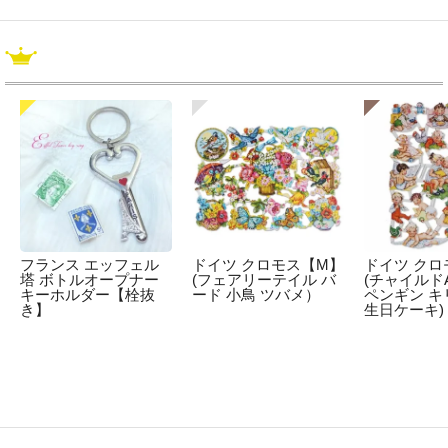
フランス エッフェル
ドイツ クロモス【M】
ドイツ クロ
塔 ボトルオープナー
(フェアリーテイル バ
(チャイルドA
キーホルダー【栓抜
ード 小鳥 ツバメ）
ペンギン キ
き】
生日ケーキ)
☆