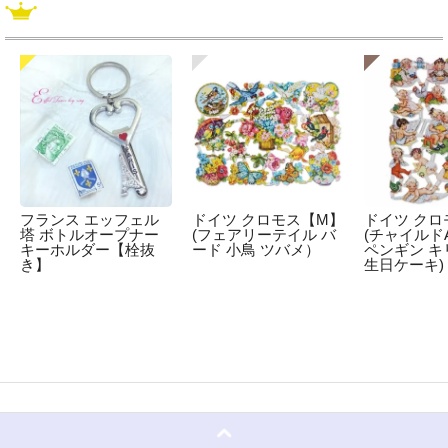
フランス エッフェル
ドイツ クロモス【M】
ドイツ クロ
塔 ボトルオープナー
(フェアリーテイル バ
(チャイルドA
キーホルダー【栓抜
ード 小鳥 ツバメ）
ペンギン キ
き】
生日ケーキ)
☆