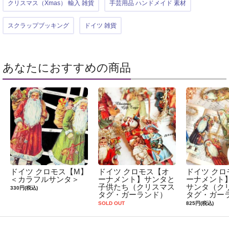
クリスマス（Xmas） 輸入 雑貨
手芸用品 ハンドメイド 素材
スクラップブッキング
ドイツ 雑貨
あなたにおすすめの商品
ドイツ クロモス【M】
ドイツ クロモス【オ
ドイツ クロ
＜カラフルサンタ＞
ーナメント】サンタと
ーナメント
子供たち（クリスマス
サンタ（ク
330円(税込)
タグ・ガーランド）
タグ・ガー
SOLD OUT
825円(税込)