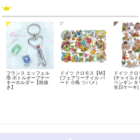
フランス エッフェル
ドイツ クロモス【M】
ドイツ クロ
塔 ボトルオープナー
(フェアリーテイル バ
(チャイルドA
キーホルダー【栓抜
ード 小鳥 ツバメ）
ペンギン キ
き】
生日ケーキ)
☆