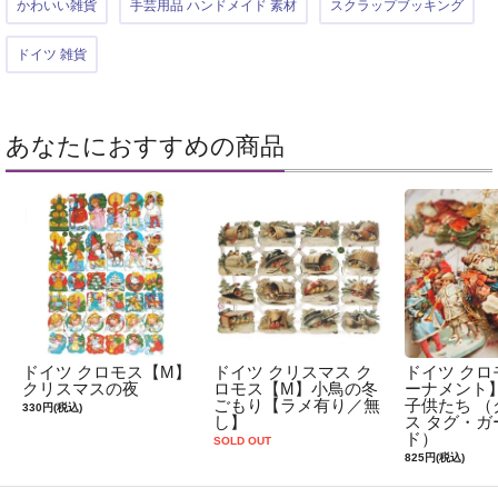
かわいい雑貨
手芸用品 ハンドメイド 素材
スクラップブッキング
ドイツ 雑貨
あなたにおすすめの商品
ドイツ クロモス【M】
ドイツ クリスマス ク
ドイツ クロ
クリスマスの夜
ロモス【M】小鳥の冬
ーナメント
ごもり【ラメ有り／無
子供たち （
330円(税込)
し】
ス タグ・ガ
ド）
SOLD OUT
825円(税込)